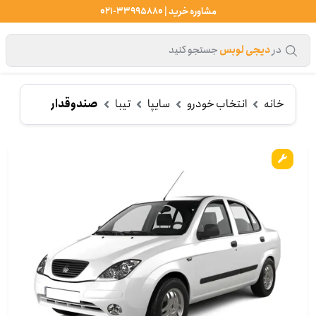
مشاوره خرید | 33995880-021
در
دیجی لوبس
جستجو کنید
خانه
انتخاب خودرو
سایپا
تیبا
صندوقدار