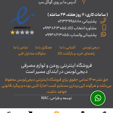
آدرس ما بر روی گوگل مپ
( ساعات کاری: ۷ روز ﻫﻔﺘﻪ، ۲۴ ﺳﺎﻋﺘﻪ )
پشتیبانی: 02133995880
مشاوره انتخاب کالا: 09938613055
پشتیبانی واتساپ: 09938613055
دیجی‌لوبس
آشنایی با ما
همکاری با ما
تماس با ما
راهنمای خرید و بازگشت کالا
سئوالات متداول فنی
فروشگاه اینترنتی روغن و لوازم مصرفی
دیجی‌لوبس در ابتدای مسیر است
حق نشر ۱۴۰۰ تمامی حقوق برای فروشگاه اینترنتی دیجی‌لوبس محفوظ
می‌باشد و هرگونه کپی‌برداری مستلزم کسب اجازۀ کتبی بوده و پیگرد قانونی
خواهد داشت.
توسعه و طراحی: WAC