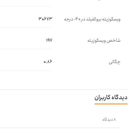
ویسکوزیته بروکفیلد در 40- درجه
30673
شاخص ویسکوزیته
197
چگالی
0.86
دیدگاه کاربران
8 دیدگاه