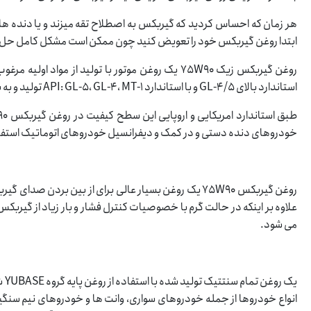
هر زمان که احساس کردید که گیربکس به اصطلاح تقه میزند و یا دنده 
ابتدا روغن گیربکس خود را تعویض کنید چون ممکن است مشکل کامل حل
روغن گیربکس زیک 75W90 یک روغن موتور با تولید از
استاندارد بالای GL-4/5 و با استاندارد API: GL-5، GL-4، MT-1 تولید و به بازار عرضه شده است.
خودروهای دنده دستی و در کمک و دیفرانسیل خودروهای اتوماتیک استف
علاوه بر اینکه در حالت گرم با خصوصیات کنترل فشار و بار زیاد از گی
می شود.