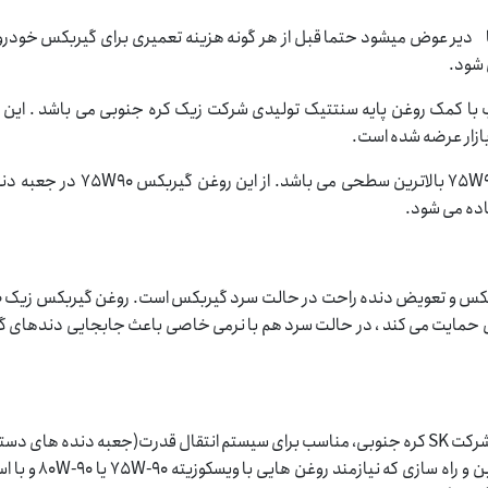
ها دیر عوض میشود حتما قبل از هر گونه هزینه تعمیری برای گیربکس خودر
 شود.
 مواد اولیه مرغوب با کمک روغن پایه سنتتیک تولیدی شرکت زیک کره جنوبی می باشد . این
طبق استاندارد امریکایی و اروپایی این سطح کیفیت در روغن گیربکس 75W90 بالاترین سطحی 
اده می شود.
روغن گ
ربکس حمایت می کند ، در حالت سرد هم با نرمی خاصی باعث جابجایی دندهای 
یک روغن تمام سنتتیک تولید شده با استفاده از روغن پایه گروه YUBASE شرکت SK کره جنوبی، مناسب برای سیستم انتقال قدرت(جعبه دنده
انواع خودروها از جمله خودروهای سواری، وانت ها و خودروهای نیم سن