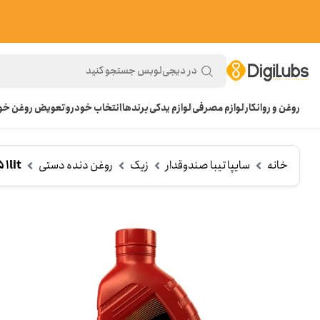
روغن و روانکار
لوازم مصرفی
لوازم یدکی
برندها
انتخاب خودرو
تعویض روغن خود
خانه
سایپا تیبا صندوقدار
زیک
روغن دنده دستی
1lit
ر