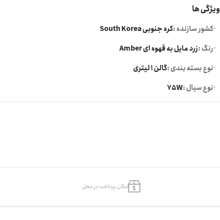
یژگی ها
کشور سازنده :
کره جنوبی South Korea
رنگ :
زرد مایل به قهوه ای Amber
نوع بسته بندی :
گالن 1 لیتری
نوع سیال :
75W
امکان پرداخت در محل