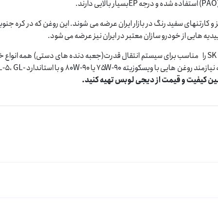
یتری در ظروف پلاستیک قرمز و کارتنهای سفید رنگ در بازار ایران عرضه می شوند. این روغن که در کره جن
یدیه هایی از خودرو سازان معتبر در ایران نیز عرضه می شود.
روغن گیربکس SK ZIC OIL GFT 75W-90 GL5 1li را مناسب برای سیستم انتقال قدرت(جعبه دنده های دستی) همه انو
از جمله خودروهای سواری، وانت ها و خودروهای نیم سنگین و راه سازی که نیازمند رو
ن کیفیت و قیمت از دیجی لوبس تهیه کنید.