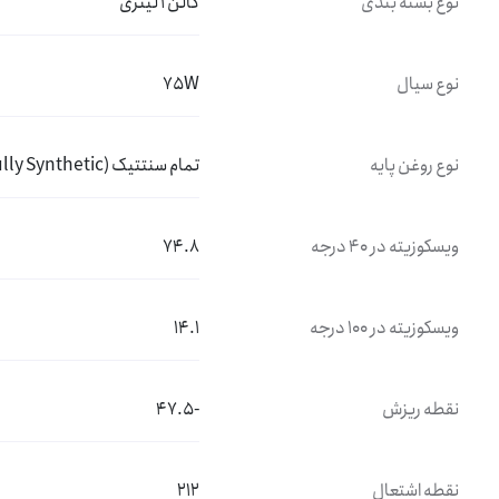
نوع بسته بندی
گالن 1 لیتری
نوع سیال
75W
نوع روغن پایه
تمام سنتتیک (Fully Synthetic)
ویسکوزیته در 40 درجه
74.8
ویسکوزیته در 100 درجه
14.1
نقطه ریزش
-47.5
نقطه اشتعال
212