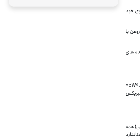
وی خود
 روغن با
می باشد. از این روغن گیربکس 75W90 در جعبه دنده های
یربکس 75W90 یک روغن بسیار عالی برای از بین بردن صدای گیربکس و تعویض دنده راحت در حالت سرد گیربکس است. روغن گیربکس زیک 75W90
گیربکس
 های دستی) همه
گین و راه سازی که نیازمند روغن هایی با ویسکوزیته 7۵W-90 یا 80W-90 و با استاندارد