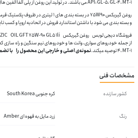
API: GL-5، GL-4، MT-1 می باشند. در تولید این روغن از پلی آلفا الفین ها(PAO) استفاده شده و درجه EPبسیار بالایی دارند.
روغن گیربکس 75W90 در بسته بندی های 1 ل
و بسته بندی می شود با داشتن استاندارد فروش در اتحادیه اروپا و کسب تای
فروشگاه دیجی لوبس
4، MT-1 توصیه میکند.
نمونه‌ی اصلی و خارجی این محصول را با تضمی
مشخصات فنی
کشور سازنده
کره جنوبی South Korea
رنگ
زرد مایل به قهوه ای Amber