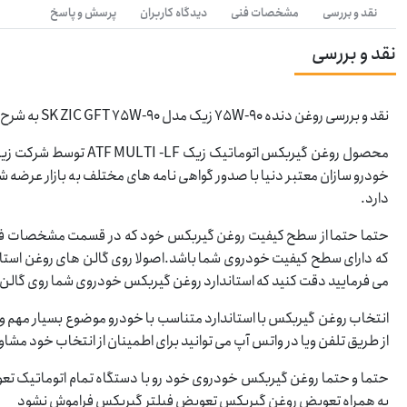
نقد و بررسی
مشخصات فنی
دیدگاه کاربران
پرسش و پاسخ
نقد و بررسی
نقد و بررسی روغن دنده 75W-90 زیک مدل SK ZIC GFT 75W-90 به شرح زیر میباشد:
محصول روغن گيربکس اتوم
خودرو سازان معتبر دنیا با صدور گواهی نامه های مختلف به بازار عرضه ش
دارد.
حتما حتما از سطح کیفیت روغن گیربکس خود که در قسمت مشخصات فنی خو
که دارای سطح کیفیت خودروی شما باشد.اصولا روی گالن های روغن استان
می فرمایید دقت کنید که استاندارد روغن گیربکس خودروی شما روی گالن
انتخاب روغن گیربکس با استاندارد متناسب با خودرو موضوع بسیار مه
از طریق تلفن ویا در واتس آپ می توانید برای اطمینان از انتخاب خود مشاور
حتما و حتما روغن گیربکس خودروی خود رو با دستگاه تمام اتوماتیک ت
به همراه تعویض روغن گیربکس تعویض فیلتر گیربکس فراموش نشود