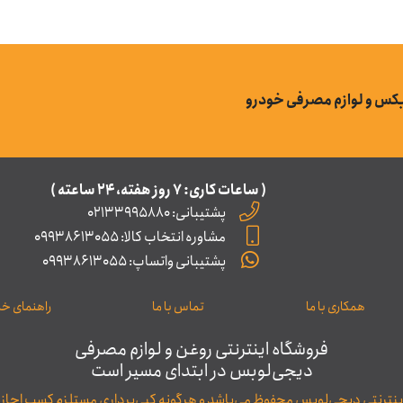
بکس و لوازم مصرفی خودرو
( ساعات کاری: ۷ روز ﻫﻔﺘﻪ، ۲۴ ﺳﺎﻋﺘﻪ )
پشتیبانی: 02133995880
مشاوره انتخاب کالا: 09938613055
پشتیبانی واتساپ: 09938613055
همکاری با ما
تماس با ما
راهنمای خری
فروشگاه اینترنتی روغن و لوازم مصرفی
دیجی‌لوبس در ابتدای مسیر است