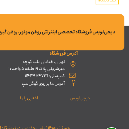
ثبت دیدگاه
دیجی‌لوبس فروشگاه تخصصی اینترنتی روغن موتور، روغن گیر
آدرس فروشگاه
تهران، خیابان ملت کوچه
میرشریفی پلاک 19 طبقه 5 واحد 10
کد پستی: 1143954731
آدرس ما بر روی گوگل مپ
دیجی‌لوبس
آشنایی با ما
حق نشر ۱۴۰۰ تمامی حقوق برای فروشگاه اینترنتی دیجی‌لوبس محفوظ می‌باشد و هرگونه کپی‌برداری مستلزم کسب اجازۀ کتبی بوده و پیگرد قانونی خواهد داشت.