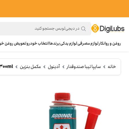
روغن و روانکار
لوازم مصرفی
لوازم یدکی
برندها
انتخاب خودرو
تعویض روغن خود
خانه
سایپا تیبا صندوقدار
آدینول
مکمل بنزین
300ml
م