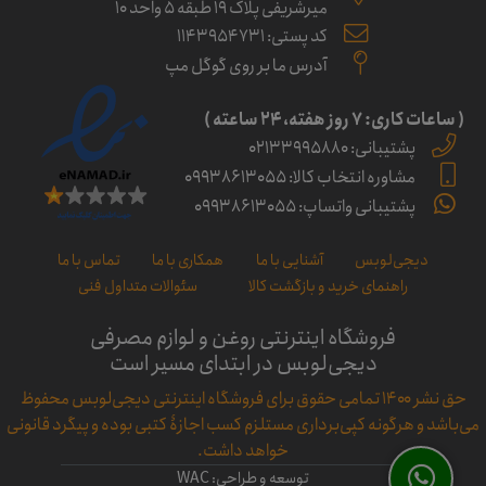
میرشریفی پلاک 19 طبقه 5 واحد 10
کد پستی: 1143954731
آدرس ما بر روی گوگل مپ
( ساعات کاری: ۷ روز ﻫﻔﺘﻪ، ۲۴ ﺳﺎﻋﺘﻪ )
پشتیبانی: 02133995880
مشاوره انتخاب کالا: 09938613055
پشتیبانی واتساپ: 09938613055
دیجی‌لوبس
آشنایی با ما
همکاری با ما
تماس با ما
راهنمای خرید و بازگشت کالا
سئوالات متداول فنی
فروشگاه اینترنتی روغن و لوازم مصرفی
دیجی‌لوبس در ابتدای مسیر است
حق نشر ۱۴۰۰ تمامی حقوق برای فروشگاه اینترنتی دیجی‌لوبس محفوظ
می‌باشد و هرگونه کپی‌برداری مستلزم کسب اجازۀ کتبی بوده و پیگرد قانونی
خواهد داشت.
توسعه و طراحی: WAC