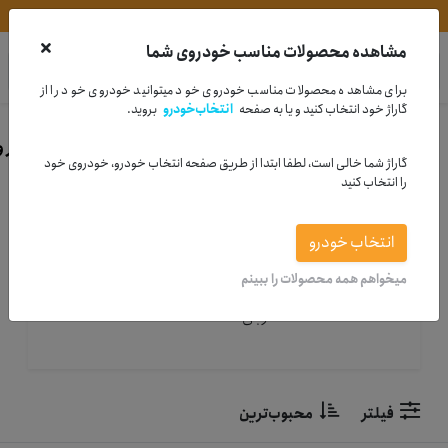
مشاوره خرید | 33995880-021
مشاهده محصولات مناسب خودروی شما
در
دیجی لوبس
جستجو کنید
برای مشاهده محصولات مناسب خودروی خود میتوانید خودروی خود را از
گاراژ خود انتخاب کنید و یا به صفحه
انتخاب‌خودرو
بروید.
خانه
لوازم یدکی
لوازم جلوبندی وسیستم تعلیق
کمک فنر و 
گاراژ شما خالی است، لطفا ابتدا از طریق صفحه انتخاب خودرو، خودروی خود
را انتخاب کنید
انتخاب خودرو
Shock absorber
میخواهم همه محصولات را ببینم
خرید انواع Shock absorber ایرانی و
خارجی
فیلتر
محبوب‌ترین