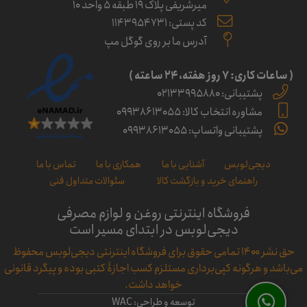
میرشریفی پلاک 19 طبقه 5 واحد 10
کد پستی: 1143954731
آدرس ما بر روی گوگل مپ
( ساعات کاری: ۷ روز ﻫﻔﺘﻪ، ۲۴ ﺳﺎﻋﺘﻪ )
پشتیبانی: 02133995880
مشاوره انتخاب کالا: 09938613055
پشتیبانی واتساپ: 09938613055
دیجی‌لوبس
آشنایی با ما
همکاری با ما
تماس با ما
راهنمای خرید و بازگشت کالا
سئوالات متداول فنی
فروشگاه اینترنتی روغن و لوازم مصرفی
دیجی‌لوبس در ابتدای مسیر است
حق نشر ۱۴۰۰ تمامی حقوق برای فروشگاه اینترنتی دیجی‌لوبس محفوظ
می‌باشد و هرگونه کپی‌برداری مستلزم کسب اجازۀ کتبی بوده و پیگرد قانونی
خواهد داشت.
توسعه و طراحی: WAC