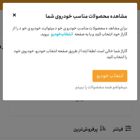
مشاوره خرید | 33995880-021
مشاهده محصولات مناسب خودروی شما
در
دیجی لوبس
جستجو کنید
برای مشاهده محصولات مناسب خودروی خود میتوانید خودروی خود را از
گاراژ خود انتخاب کنید و یا به صفحه
انتخاب‌خودرو
بروید.
خانه
لوازم یدکی
لوازم جلوبندی وسیستم تعلیق
کمک فنر و 
گاراژ شما خالی است، لطفا ابتدا از طریق صفحه انتخاب خودرو، خودروی خود
را انتخاب کنید
انتخاب خودرو
Shock absorber
میخواهم همه محصولات را ببینم
خرید انواع Shock absorber ایرانی و
خارجی
فیلتر
پرفروش‌ترین