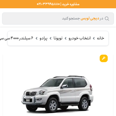
مشاوره خرید | 33995880-021
در
دیجی لوبس
جستجو کنید
خانه
انتخاب خودرو
تویوتا
پرادو
6 سیلندر 4000 سی سی (2005-2009)