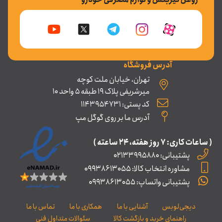
آدرس فروشگاه
تهران، خیابان ملت کوچه
میرشریفی پلاک 19 طبقه 5 واحد 10
کد پستی: 1143954731
آدرس ما بر روی گوگل مپ
( ساعات کاری: ۷ روز ﻫﻔﺘﻪ، ۲۴ ﺳﺎﻋﺘﻪ )
پشتیبانی: 02133995880
مشاوره انتخاب کالا: 09938613055
پشتیبانی واتساپ: 09938613055
دیجی‌لوبس
آشنایی با ما
همکاری با ما
تماس با ما
راهنمای خرید و بازگشت کالا
سئوالات متداول فنی