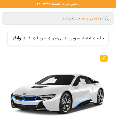
مشاوره خرید | 33995880-021
در
دیجی لوبس
جستجو کنید
خانه
انتخاب خودرو
بی ام و
سری i
i8
وایکو