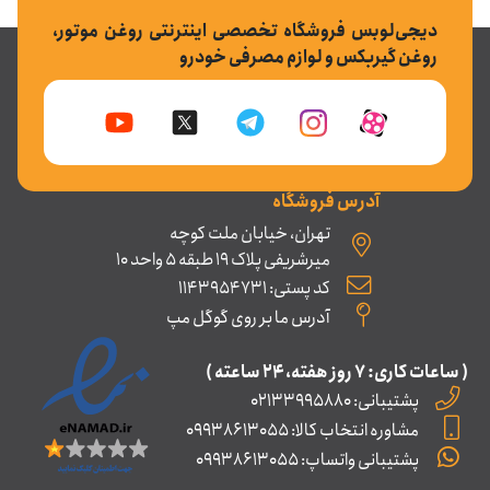
دیجی‌لوبس فروشگاه تخصصی اینترنتی روغن موتور،
روغن گیربکس و لوازم مصرفی خودرو
آدرس فروشگاه
تهران، خیابان ملت کوچه
میرشریفی پلاک 19 طبقه 5 واحد 10
کد پستی: 1143954731
آدرس ما بر روی گوگل مپ
( ساعات کاری: ۷ روز ﻫﻔﺘﻪ، ۲۴ ﺳﺎﻋﺘﻪ )
پشتیبانی: 02133995880
مشاوره انتخاب کالا: 09938613055
پشتیبانی واتساپ: 09938613055