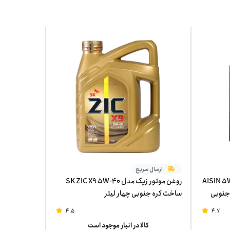
ارسال سریع
تور 5W-30 آیسین مدل AISIN 5W-
روغن موتور زیک مدل SK ZIC X9 5W-40
کره جنوبی
ساخت کره جنوبی چهار لیتر
4.5
4.7
کالا در انبار موجود است