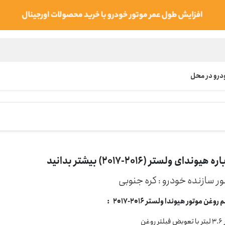
رو در محل
 هیوندای ولستر (2016-2017) بیشتر بدانید
ر سازنده خودرو : كره جنوبی
وغن موتور هیوندا ولستر 2016-2017 :
ر روغن