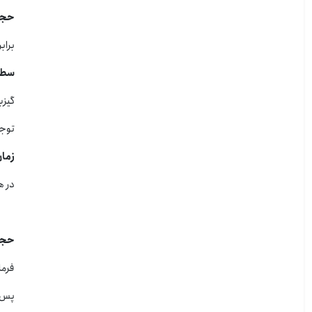
حجم ر
برابر 2 لیتر حجم خود گیربکس است که ما پیشنهاد میکنیم 8 لیت
سطح ک
گیزبکس هیوند
توجه شود 
زمان 
در هر 60000 کیلومتر
حجم ر
فرمان هیو
پس فرمان ه