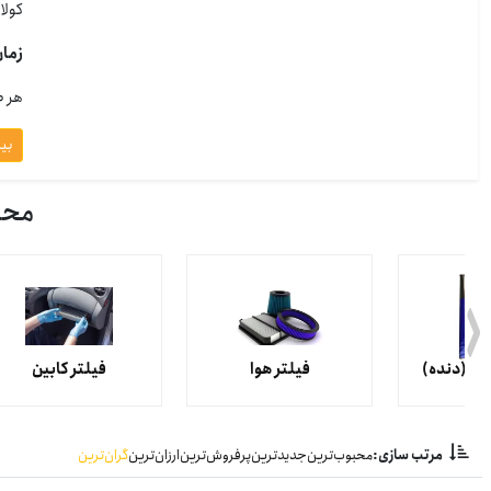
کولانت 
زمان 
هر 40000 کیلومتر یا دوسال ضدیخ معمولی اما اگر از ضد یخ های OAT استفاده میکنید هر 5 سال یا 100000 کیلومتر
بی
محصو
کس (دنده)
فیلتر هوا
فیلتر کابین
مرتب سازی:
محبوب‌ترین
جدیدترین
پرفروش‌ترین
ارزان‌ترین
گران‌ترین