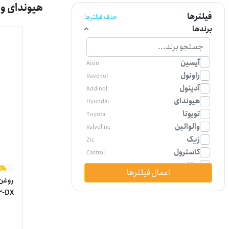
هیوندای ولستر (6
فیلترها
حذف فیلترها
برندها
آیسین
Aisin
راونول
Ravenol
آدینول
Addinol
هیوندای
Hyundai
تویوتا
Toyota
والوالین
Valvoline
زیک
Zic
کاسترول
Castrol
وینز
wynn's
اعمال فیلترها
پنج لی