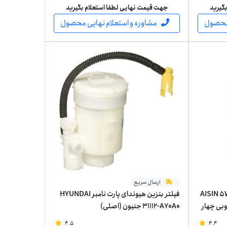
گیرید
جهت قیمت نهایی لطفا استعلام بگیرید
 محصول
مشاوره و استعلام نهایی محصول
ارسال سریع
ور 5W-40 آیسین مدل AISIN 5W-
فیلتر بنزین هیوندای پارت نامبر HYUNDAI
جنوبی چهار
31112-A70A0 جنیون (اصلی)
4.5
4.4