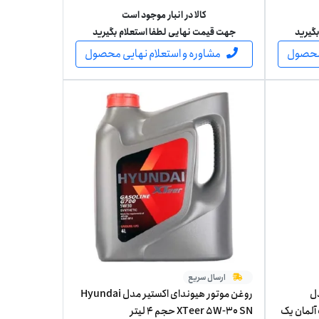
کالا در انبار موجود است
گیرید
جهت قیمت نهایی لطفا استعلام بگیرید
 محصول
مشاوره و استعلام نهایی محصول
ارسال سریع
دل
روغن موتور هیوندای اکستیر مدل Hyundai
 ساخت آلمان یک
XTeer 5W-30 SN حجم 4 لیتر