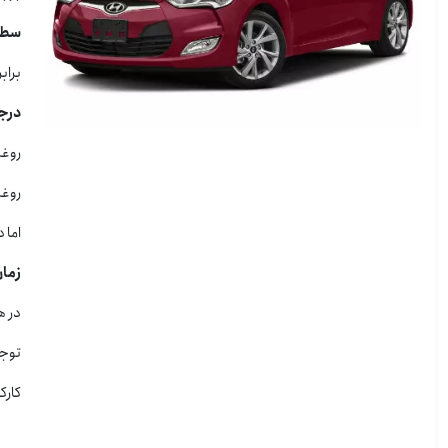
سطح ک
برابر API SN PLUS , API SN و SP مطابق تاییدیه انستیتو ن
درجه 
روغن موتور E5W-30
روغن موتور AE5W-40
اما د
زمان 
در هر 6000 کیلومتر یا نهایت
توجه
کارکرد فیلتر بن