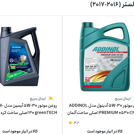
201-2017)
ارسال سریع
ارسال سریع
روغن موتور 5W-30 آدینول مدل ADDINOL
روغن مو
PREMIUM 0530 C3-DX اصلی ساخت آلمان
30 greenTECH اصلی ساخت 
تر
چهار لیتر
3.6
کالا در انبار موجود است
کالا در انبار موجود است