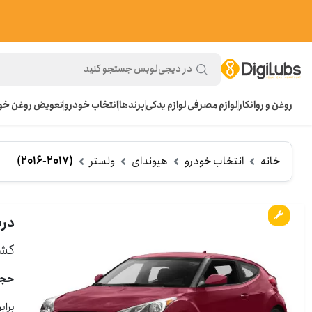
روغن و روانکار
لوازم مصرفی
لوازم یدکی
برندها
انتخاب خودرو
تعویض روغن خود
خانه
انتخاب خودرو
هیوندای
ولستر
(2016-2017)
درباره
کشو
حجم ر
برابر 3.6 لیتر با تعویض فیلت