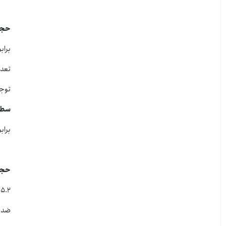
حجم ر
برابر 0.8 میلی لیتر در هر 2 سال یا 40000 کیلومتر با
تعداد 2 ظرف 500 میلی لیتر یا 
توجه ش
سطح ک
برابر DOT3 و به رنگ زرد و بهتر است از روغن ترمز های DOT4 که بی رنگ است و کیفیت بالات
حجم ض
5.2 لیتر مایع کولانت 50-50 یا ضدیخ رقیق یا 3 لیتر ضدیخ غلیظ
ضدیخ