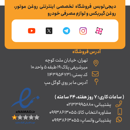
دیجی‌لوبس فروشگاه تخصصی اینترنتی روغن موتور،
روغن گیربکس و لوازم مصرفی خودرو
آدرس فروشگاه
تهران، خیابان ملت کوچه
میرشریفی پلاک 19 طبقه 5 واحد 10
کد پستی: 1143954731
آدرس ما بر روی گوگل مپ
( ساعات کاری: ۷ روز ﻫﻔﺘﻪ، ۲۴ ﺳﺎﻋﺘﻪ )
پشتیبانی: 02133995880
مشاوره انتخاب کالا: 09938613055
پشتیبانی واتساپ: 09938613055