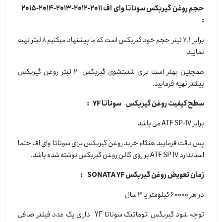
حجم روغن گیربکس سوناتا وای اف 2011-2012-2013-2014-2015
:
برابر 7.1 لیتر حجم خود گیربکس است که ما پیشنهاد میکنیم 8 لیتر تهیه
نمایید
همچنین بهتر است برای شستشوی گیربکس 2 لیتر روغن گیربکس
بیشتر تهیه فرمایید.
سطح کیفیت روغن گیربکس سوناتا YF :
برابر ATF SP-IV می باشد
پس دقت فرمایید هنگام خرید روغن گیربکس برای سوناتا وای اف حتما
استاندارد ATF SP IV بر روی گالن روغن گیربکس نوشته شده باشد.
زمان تعویض روغن گیربکس SONATA YF :
در هر 60000 کیلومتر یا 3 سال
توجه شود گیربگس اتوماتیک سوناتا YF دارای یک عدد فیلتر صافی