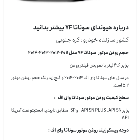
درباره هیوندای سوناتا YF بیشتر بدانید
کشور سازنده خودرو : كره جنوبی
حجم روغن موتور سوناتا YF مدل 2011-2012-2013-2014
برابر 4.6 لیتر با تعویض فیلتر روغن
در مدل های سوناتا وای اف 2013-2014 و گیج زرد رنگ حجم روغن موتور
5.2 است.
سطح کیفیت روغن موتور سوناتا وای اف :
برابر API SN PLUS , API SN و SP مطابق تاییدیه انستیتو نفت آمریکا
API
درجه ویسکوزیته روغن موتور سوناتا وای اف :