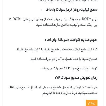
تعداد 2 ظرف 500 میلی لیتر یا یک لیتر نیاز است
سطح کیفیت روغن ترمز سوناتا وای اف :
برابر DOT3 و به رنگ زرد و بهتر است از روغن ترمز های DOT4 که
بی رنگ است و کیفیت بالاتری دارند استفاده شود
حجم ضدیخ (کولانت) سوناتا وای اف :
6.5 لیتر مایع کولانت 50-50 یا ضدیخ رقیق یا 4 لیتر ضدیخ غلیظ
ضدیخ غلیظ را حتما همراه با آب رادیاتور استفاده کنید.
کولانت یا ضدیخ سوناتا YF سبز رنگ می باشد.
زمان تعویض ضدیخ سوناتا YF :
هر 40000 کیلومتر یا دوسال ضدیخ معمولی اما اگر از ضد یخ های OAT
استفاده میکنید هر 5 سال یا 100000 کیلومتر
بیشتر