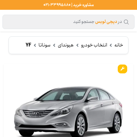
مشاوره خرید | 33995880-021
در
دیجی لوبس
جستجو کنید
خانه
انتخاب خودرو
هیوندای
سوناتا
YF