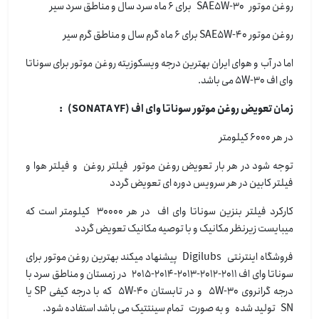
روغن موتور SAE5W-30 برای 6 ماه سرد سال و مناطق سرد سیر
روغن موتور SAE5W-40 برای 6 ماه گرم سال و مناطق گرم سیر
اما در آب و هوای ایران بهترین درجه ویسکوزیته روغن موتور برای سوناتا
وای اف 5W-30 می باشد.
زمان تعویض روغن موتور سوناتا وای اف (SONATA YF) :
در هر 6000 کیلومتر
توجه شود در هر بار تعویض روغن موتور فیلتر روغن و فیلتر هوا و
فیلتر کابین در هر سرویس دوره ای تعویض گردد
کارکرد فیلتر بنزین سوناتا وای اف در هر 30000 کیلومتر است که
میبایست زیرنظر مکانیک و با توصیه مکانیک تعویض گردد
فروشگاه اینترنتی Digilubs پیشنهاد میکند بهترین روغن موتور برای
سوناتا وای اف 2011-2012-2013-2014-2015 در زمستان و مناطق سرد با
درجه گرانروی 5W-30 و در تابستان 5W-40 که با درجه کیفی SP یا
SN تولید شده و به صورت تمام سینتتیک می باشد استفاده شود.