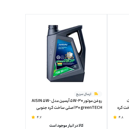
ارسال سریع
ت
روغن موتور 5W-30 آیسین مدل AISIN 5W-
GENUINE PART ساخت کره
30 greenTECH اصلی ساخت کره جنوبی
چهار لیتر
4.7
4.8
کالا در انبار موجود است