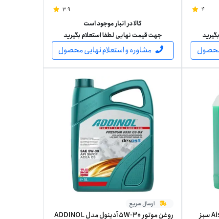
3.9
4
کالا در انبار موجود است
گیرید
جهت قیمت نهایی لطفا استعلام بگیرید
 محصول
مشاوره و استعلام نهایی محصول
ارسال سریع
ضدیخ آیسین مدل Aisin LLC Green سبز
روغن موتور 5W-30 آدینول مدل ADDINOL