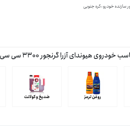
 سازنده خودرو : كره جنوبی
ی هیوندای آزرا گرنجور 3300 سی سی 2011 کالیفرنیا
روغن ترمز
ضدیخ و کولانت