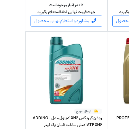
کالا در انبار موجود است
گیرید
جهت قیمت نهایی لطفا استعلام بگیرید
 محصول
مشاوره و استعلام نهایی محصول
ارسال سریع
ل PROTEC 5W-30
روغن گیربکس XN6 آدینول مدل ADDINOL
ATF XN6 اصلی ساخت آلمان یک لیتر