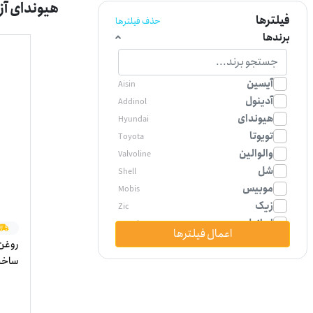
هیوندای آزرا گرنجور 3300
فیلترها
حذف فیلترها
برندها
آیسین
Aisin
آدینول
Addinol
هیوندای
Hyundai
تویوتا
Toyota
والوالین
Valvoline
شل
Shell
موبیس
Mobis
زیک
Zic
ایرانول
Iranol
اعمال فیلترها
پنتوزین
Pentosin
لیکومولی
LIQUI MOLY
ساخت 
جنیون پارت
Genuine Parts
پارس
pars
شرکت نفت سپاهان
sepahan