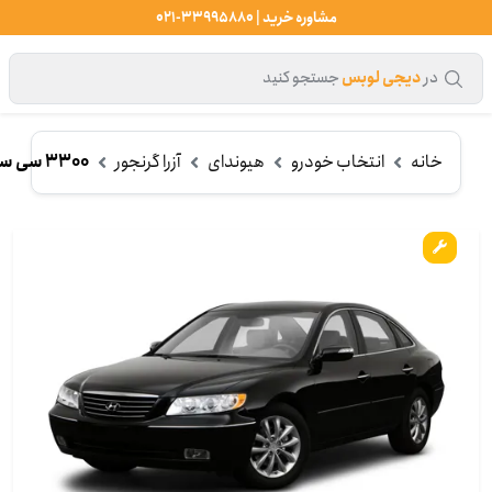
مشاوره خرید | 33995880-021
در
دیجی لوبس
جستجو کنید
خانه
انتخاب خودرو
هیوندای
آزرا گرنجور
3300 سی سی (2006-2010)