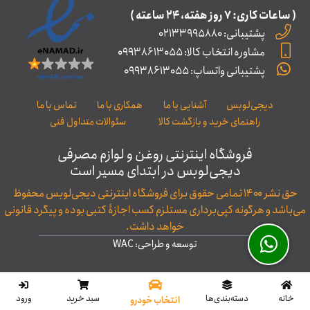
( ساعات کاری: ۷ روز ﻫﻔﺘﻪ، ۲۴ ﺳﺎﻋﺘﻪ )
پشتیبانی: 02133995880
مشاوره انتخاب کالا: 09938613055
پشتیبانی واتساپ: 09938613055
دیجی‌لوبس
آشنایی با ما
همکاری با ما
تماس با ما
راهنمای خرید و بازگشت کالا
سئوالات متداول فنی
فروشگاه اینترنتی روغن و لوازم مصرفی
دیجی‌لوبس در ابتدای مسیر است
حق نشر ۱۴۰۰ تمامی حقوق برای فروشگاه اینترنتی دیجی‌لوبس محفوظ
می‌باشد و هرگونه کپی‌برداری مستلزم کسب اجازۀ کتبی بوده و پیگرد قانونی
خواهد داشت.
توسعه و طراحی: WAC
خانه
‌دسته‌بندی‌ها
سبد خرید
ورود
انتخاب خودرو