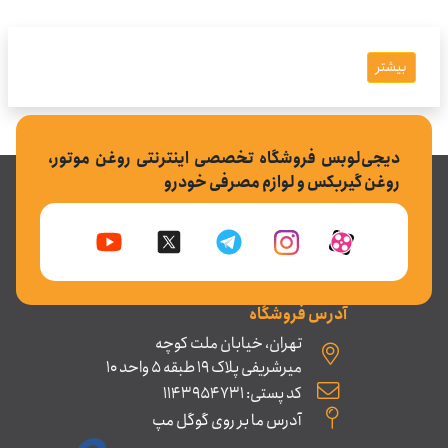
بیشتر
دیجی‌لوبس فروشگاه تخصصی اینترنتی روغن موتور،
روغن گیربکس و لوازم مصرفی خودرو
آدرس فروشگاه
تهران، خیابان ملت کوچه
میرشریفی پلاک 19 طبقه 5 واحد 10
کد پستی: 1143954731
آدرس ما بر روی گوگل مپ