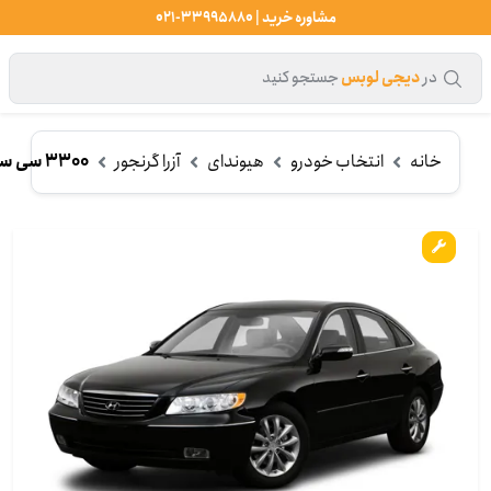
مشاوره خرید | 33995880-021
در
دیجی لوبس
جستجو کنید
خانه
انتخاب خودرو
هیوندای
آزرا گرنجور
3300 سی سی (2006-2010)