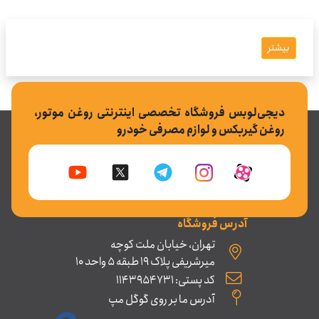
بیشتر
دیجی‌لوبس فروشگاه تخصصی اینترنتی روغن موتور،
روغن گیربکس و لوازم مصرفی خودرو
آدرس فروشگاه
تهران، خیابان ملت کوچه
میرشریفی پلاک 19 طبقه 5 واحد 10
کد پستی: 1143954731
آدرس ما بر روی گوگل مپ