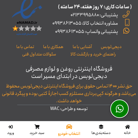
( ساعات کاری: ۷ روز ﻫﻔﺘﻪ، ۲۴ ﺳﺎﻋﺘﻪ )
پشتیبانی: 02133995880
مشاوره انتخاب کالا: 09938613055
پشتیبانی واتساپ: 09938613055
دیجی‌لوبس
آشنایی با ما
همکاری با ما
تماس با ما
راهنمای خرید و بازگشت کالا
سئوالات متداول فنی
فروشگاه اینترنتی روغن و لوازم مصرفی
دیجی‌لوبس در ابتدای مسیر است
حق نشر ۱۴۰۰ تمامی حقوق برای فروشگاه اینترنتی دیجی‌لوبس محفوظ
می‌باشد و هرگونه کپی‌برداری مستلزم کسب اجازۀ کتبی بوده و پیگرد قانونی
خواهد داشت.
توسعه و طراحی: WAC
خانه
‌دسته‌بندی‌ها
سبد خرید
ورود
انتخاب خودرو