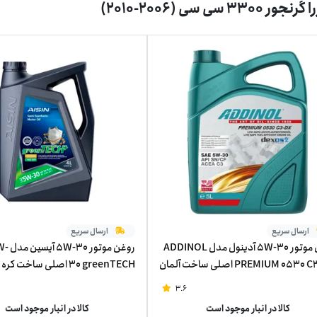
3 سی سی (2006-2010)
ارسال سریع
ارسال سریع
روغن موتور 5W-30 آدینول مدل ADDINOL
روغن مو
PREMIUM 0530 C3-DX اصلی ساخت آلمان
30 greenTECH اصلی ساخت 
تر
چهار لیتر
3.6
کالا در انبار موجود است
کالا در انبار موجود است