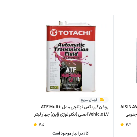
ارسال سریع
تور 5W-30 آیسین مدل AISIN 5W-
روغن گیربکس توتاچی مدل ATF Multi-
کره جنوبی
Vehicle LV اصلی (تکنولوژی ژاپن) چهار لیتر
4.5
4.7
کالا در انبار موجود است