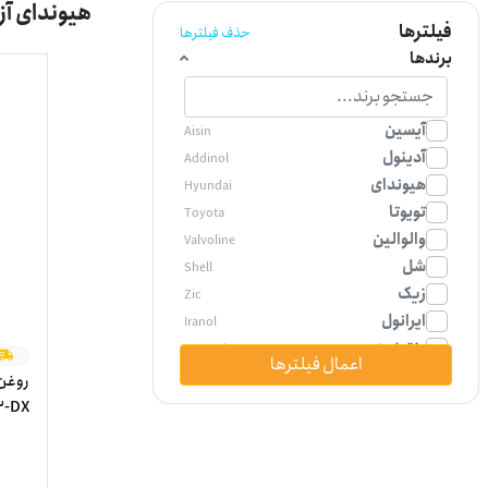
هیوندای آزرا گرنجور 300
فیلترها
حذف فیلترها
برندها
آیسین
Aisin
آدینول
Addinol
هیوندای
Hyundai
تویوتا
Toyota
والوالین
Valvoline
شل
Shell
زیک
Zic
ایرانول
Iranol
پنتوزین
Pentosin
اعمال فیلترها
لیکومولی
LIQUI MOLY
پارس
pars
شرکت نفت سپاهان
sepahan
پنج لی
پروتک
PROTEC
توتاچی
TOTACHI