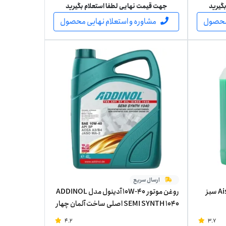
گیرید
جهت قیمت نهایی لطفا استعلام بگیرید
 محصول
مشاوره و استعلام نهایی محصول
ارسال سریع
ضدیخ آیسین مدل Aisin LLC Green سبز
روغن موتور 10W-40 آدینول مدل ADDINOL
SEMI SYNTH 1040 اصلی ساخت آلمان چهار
لیتر
4.2
3.7