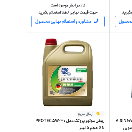
کالا در انبار موجود است
گیرید
جهت قیمت نهایی لطفا استعلام بگیرید
 محصول
مشاوره و استعلام نهایی محصول
ارسال سریع
تور 10W-40 آیسین مدل AISIN 10W-
روغن موتور پروتک مدل PROTEC 5W-30
ه جنوبی
SN حجم 5 لیتر