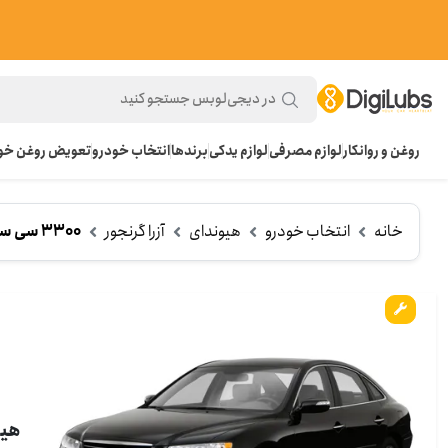
روغن و روانکار
لوازم مصرفی
لوازم یدکی
برندها
انتخاب خودرو
تعویض روغن خود
خانه
انتخاب خودرو
هیوندای
آزرا گرنجور
3300 سی سی (2006-2010)
هیوندا