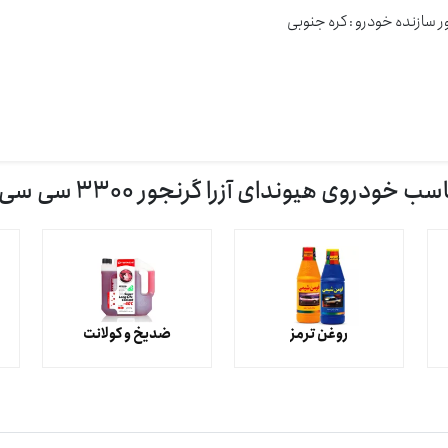
 سازنده خودرو : كره جنوبی
وی هیوندای آزرا گرنجور 3300 سی سی (2006-2010)
روغن ترمز
ضدیخ و کولانت