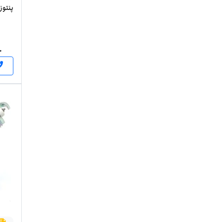
ساخت 
ج