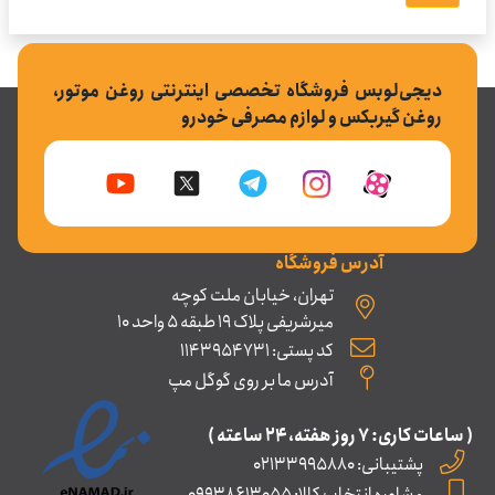
دیجی‌لوبس فروشگاه تخصصی اینترنتی روغن موتور،
روغن گیربکس و لوازم مصرفی خودرو
آدرس فروشگاه
تهران، خیابان ملت کوچه
میرشریفی پلاک 19 طبقه 5 واحد 10
کد پستی: 1143954731
آدرس ما بر روی گوگل مپ
( ساعات کاری: ۷ روز ﻫﻔﺘﻪ، ۲۴ ﺳﺎﻋﺘﻪ )
پشتیبانی: 02133995880
مشاوره انتخاب کالا: 09938613055