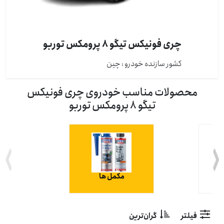
چری فونیکس تیگو 8 پرومکس توربو
کشور سازنده خودرو : چين
محصولات مناسب خودروی چری فونیکس
تیگو 8 پرومکس توربو
مکمل ها
فیلتر
گران‌ترین