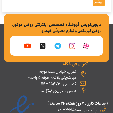
بیشتر
دیجی‌لوبس فروشگاه تخصصی اینترنتی روغن موتور،
روغن گیربکس و لوازم مصرفی خودرو
آدرس فروشگاه
تهران، خیابان ملت کوچه
میرشریفی پلاک 19 طبقه 5 واحد 10
کد پستی: 1143954731
آدرس ما بر روی گوگل مپ
( ساعات کاری: ۷ روز ﻫﻔﺘﻪ، ۲۴ ﺳﺎﻋﺘﻪ )
پشتیبانی: 02133995880