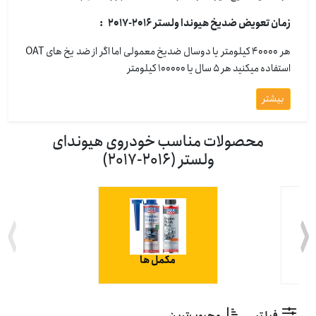
زمان تعویض ضدیخ هیوندا ولستر 2016-2017 :
هر 40000 کیلومتر یا دوسال ضدیخ معمولی اما اگر از ضد یخ های OAT
استفاده میکنید هر 5 سال یا 100000 کیلومتر
بیشتر
محصولات مناسب خودروی هیوندای
ولستر (2016-2017)
ت
مکمل ها
فیلتر
محبوب‌ترین