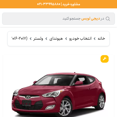
مشاوره خرید | 33995880-021
در
دیجی لوبس
جستجو کنید
خانه
انتخاب خودرو
هیوندای
ولستر
(2016-2017)
مک