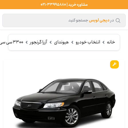
مشاوره خرید | 33995880-021
در
دیجی لوبس
جستجو کنید
خانه
انتخاب خودرو
هیوندای
آزرا گرنجور
3300 سی سی (2006-2010)