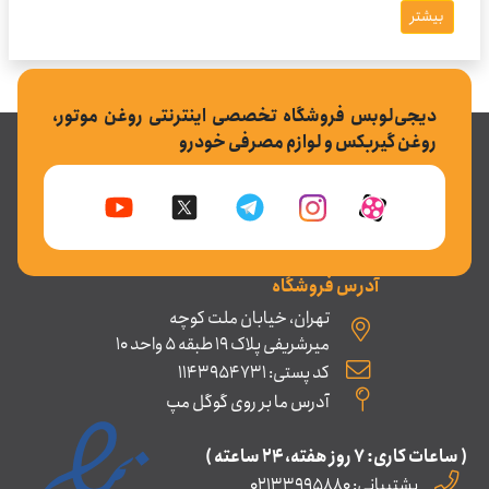
بیشتر
دیجی‌لوبس فروشگاه تخصصی اینترنتی روغن موتور،
روغن گیربکس و لوازم مصرفی خودرو
آدرس فروشگاه
تهران، خیابان ملت کوچه
میرشریفی پلاک 19 طبقه 5 واحد 10
کد پستی: 1143954731
آدرس ما بر روی گوگل مپ
( ساعات کاری: ۷ روز ﻫﻔﺘﻪ، ۲۴ ﺳﺎﻋﺘﻪ )
پشتیبانی: 02133995880