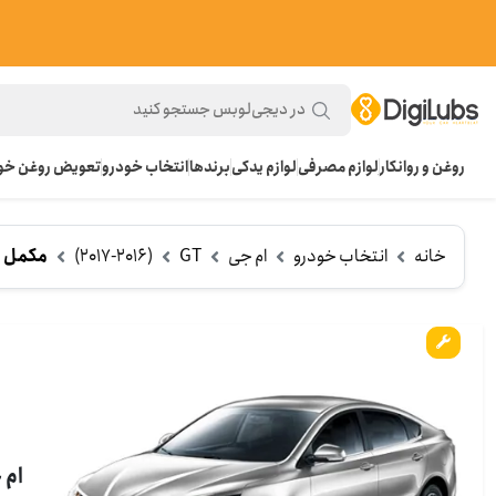
روغن و روانکار
لوازم مصرفی
لوازم یدکی
برندها
انتخاب خودرو
تعویض روغن خود
خانه
انتخاب خودرو
ام جی
GT
(2017-2016)
مکمل ب
ام جی GT تو