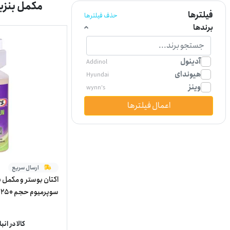
مکمل بنزین ام جی GT 
فیلترها
حذف فیلترها
برندها
آدینول
Addinol
هیوندای
Hyundai
وینز
wynn's
اعمال فیلترها
ارسال سریع
اکتان بوستر و مکمل 
سوپرمیوم حجم 250 میلی لیتر ساخت بلژیک
کالا در ان