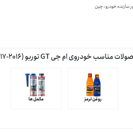
 سازنده خودرو : چين
ات مناسب خودروی ام جی GT توربو (2016-2017)
روغن ترمز
مکمل ها