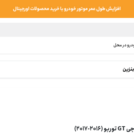
رو در محل
نزین
ربو (2016-2017)