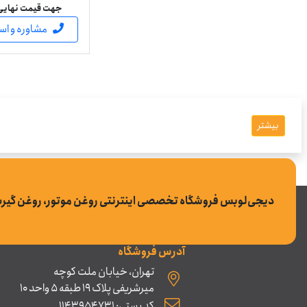
جهت قیمت نهایی ل
مشاوره و اس
بیشتر
دیجی‌لوبس فروشگاه تخصصی اینترنتی روغن موتور، روغن گیر
آدرس فروشگاه
تهران، خیابان ملت کوچه
میرشریفی پلاک 19 طبقه 5 واحد 10
کد پستی: 1143954731