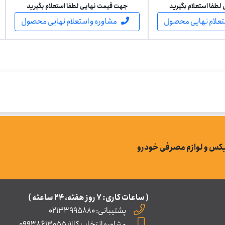
طفا استعلام بگیرید
جهت قیمت نهایی لطفا استعلام بگیرید
تعلام نهایی محصول
مشاوره و استعلام نهایی محصول
بکس و لوازم مصرفی خودرو
( ساعات کاری: ۷ روز ﻫﻔﺘﻪ، ۲۴ ﺳﺎﻋﺘﻪ )
پشتیبانی: 02133995880
مشاوره انتخاب کالا: 09938613055