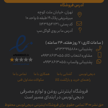
آدرس فروشگاه
تهران، خیابان ملت کوچه
میرشریفی پلاک 19 طبقه 5 واحد 10
کد پستی: 1143954731
آدرس ما بر روی گوگل مپ
( ساعات کاری: ۷ روز ﻫﻔﺘﻪ، ۲۴ ﺳﺎﻋﺘﻪ )
پشتیبانی: 02133995880
مشاوره انتخاب کالا: 09938613055
پشتیبانی واتساپ: 09938613055
دیجی‌لوبس
آشنایی با ما
همکاری با ما
تماس با ما
راهنمای خرید و بازگشت کالا
سئوالات متداول فنی
فروشگاه اینترنتی روغن و لوازم مصرفی
دیجی‌لوبس در ابتدای مسیر است
حق نشر ۱۴۰۰ تمامی حقوق برای فروشگاه اینترنتی دیجی‌لوبس محفوظ