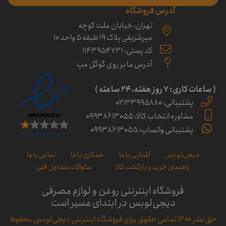
آدرس فروشگاه
تهران، خیابان ملت کوچه
میرشریفی پلاک 19 طبقه 5 واحد 10
کد پستی: 1143954731
آدرس ما بر روی گوگل مپ
( ساعات کاری: ۷ روز ﻫﻔﺘﻪ، ۲۴ ﺳﺎﻋﺘﻪ )
پشتیبانی: 02133995880
مشاوره انتخاب کالا: 09938613055
پشتیبانی واتساپ: 09938613055
دیجی‌لوبس
آشنایی با ما
همکاری با ما
تماس با ما
راهنمای خرید و بازگشت کالا
سئوالات متداول فنی
فروشگاه اینترنتی روغن و لوازم مصرفی
دیجی‌لوبس در ابتدای مسیر است
حق نشر ۱۴۰۰ تمامی حقوق برای فروشگاه اینترنتی دیجی‌لوبس محفوظ