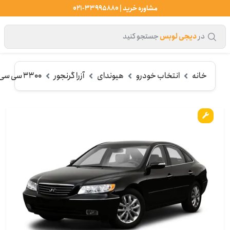
مشاوره خرید | 33995880-021
در
دیجی لوبس
جستجو کنید
خانه
انتخاب خودرو
هیوندای
آزرا گرنجور
3300 سی سی (2006-2010)