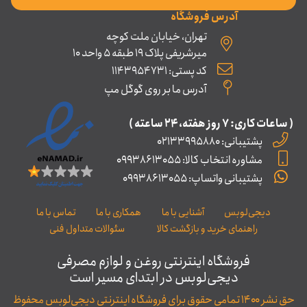
آدرس فروشگاه
تهران، خیابان ملت کوچه
میرشریفی پلاک 19 طبقه 5 واحد 10
کد پستی: 1143954731
آدرس ما بر روی گوگل مپ
( ساعات کاری: ۷ روز ﻫﻔﺘﻪ، ۲۴ ﺳﺎﻋﺘﻪ )
پشتیبانی: 02133995880
مشاوره انتخاب کالا: 09938613055
پشتیبانی واتساپ: 09938613055
دیجی‌لوبس
آشنایی با ما
همکاری با ما
تماس با ما
راهنمای خرید و بازگشت کالا
سئوالات متداول فنی
فروشگاه اینترنتی روغن و لوازم مصرفی
دیجی‌لوبس در ابتدای مسیر است
حق نشر ۱۴۰۰ تمامی حقوق برای فروشگاه اینترنتی دیجی‌لوبس محفوظ