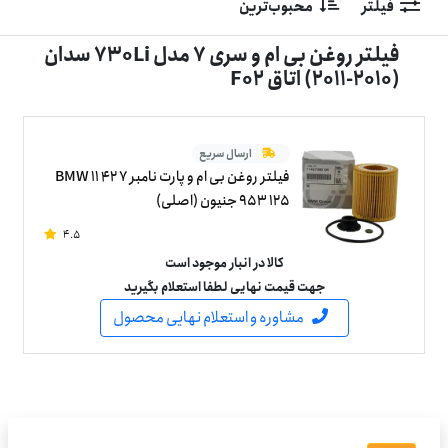
فیلتر
محبوب‌ترین
فیلتر روغن بی ام و سری 7 مدل 730Li سدان
(2010-2011) اتاق F02
ارسال سریع
فیلتر روغن بی ام و پارت نامبر BMW 11 42 7
953 125 جنیون (اصلی)
4.5
کالا در انبار موجود است
جهت قیمت نهایی لطفا استعلام بگیرید
مشاوره و استعلام نهایی محصول