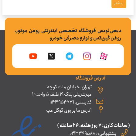
بیشتر
دیجی‌لوبس فروشگاه تخصصی اینترنتی روغن موتور،
روغن گیربکس و لوازم مصرفی خودرو
آدرس فروشگاه
تهران، خیابان ملت کوچه
میرشریفی پلاک 19 طبقه 5 واحد 10
کد پستی: 1143954731
آدرس ما بر روی گوگل مپ
( ساعات کاری: ۷ روز ﻫﻔﺘﻪ، ۲۴ ﺳﺎﻋﺘﻪ )
پشتیبانی: 02133995880