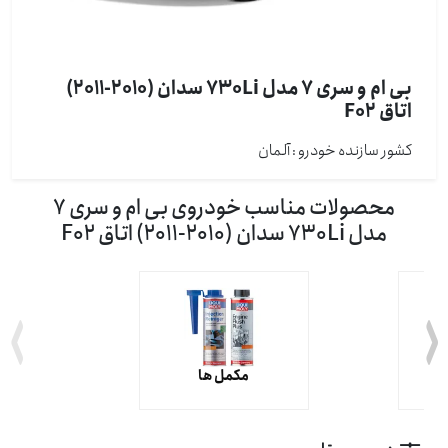
بی ام و سری 7 مدل 730Li سدان (2010-2011)
اتاق F02
کشور سازنده خودرو : آلمان
محصولات مناسب خودروی بی ام و سری 7
مدل 730Li سدان (2010-2011) اتاق F02
ت
مکمل ها