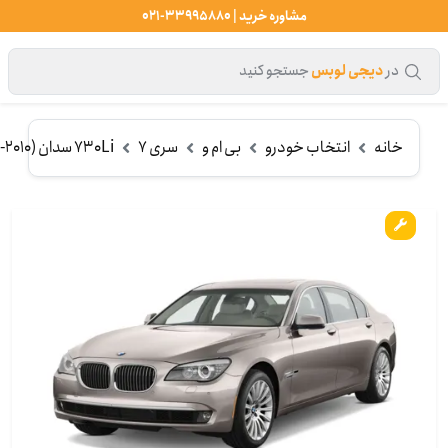
مشاوره خرید | 33995880-021
در
دیجی لوبس
جستجو کنید
خانه
انتخاب خودرو
بی ام و
سری 7
730Li سدان (2010-2011) اتاق F02