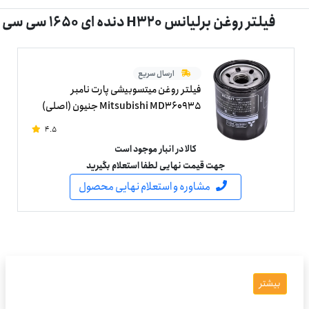
فیلتر روغن برلیانس H320 دنده ای 1650 سی سی
ارسال سریع
فيلتر روغن ميتسوبيشی پارت نامبر
Mitsubishi MD360935 جنیون (اصلی)
4.5
کالا در انبار موجود است
جهت قیمت نهایی لطفا استعلام بگیرید
مشاوره و استعلام نهایی محصول
بیشتر