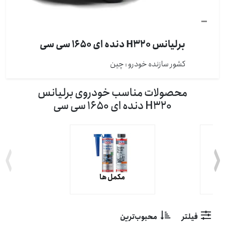
برلیانس H320 دنده ای 1650 سی سی
کشور سازنده خودرو : چين
محصولات مناسب خودروی برلیانس
H320 دنده ای 1650 سی سی
مکمل ها
فیلتر
محبوب‌ترین