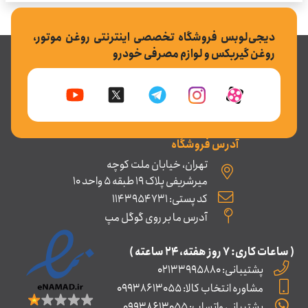
دیجی‌لوبس فروشگاه تخصصی اینترنتی روغن موتور،
روغن گیربکس و لوازم مصرفی خودرو
آدرس فروشگاه
تهران، خیابان ملت کوچه
میرشریفی پلاک 19 طبقه 5 واحد 10
کد پستی: 1143954731
آدرس ما بر روی گوگل مپ
( ساعات کاری: ۷ روز ﻫﻔﺘﻪ، ۲۴ ﺳﺎﻋﺘﻪ )
پشتیبانی: 02133995880
مشاوره انتخاب کالا: 09938613055
پشتیبانی واتساپ: 09938613055