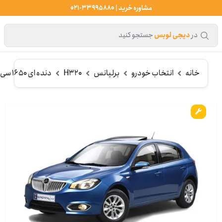
مشاوره خرید | 33995880-021
در
دیجی لوبس
جستجو کنید
خانه
انتخاب خودرو
برلیانس
H320
دنده ای 1650 سی سی