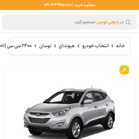
مشاوره خرید | 33995880-021
در
دیجی لوبس
جستجو کنید
خانه
انتخاب خودرو
هیوندای
توسان
2400 سی سی (2011-2013) MPI