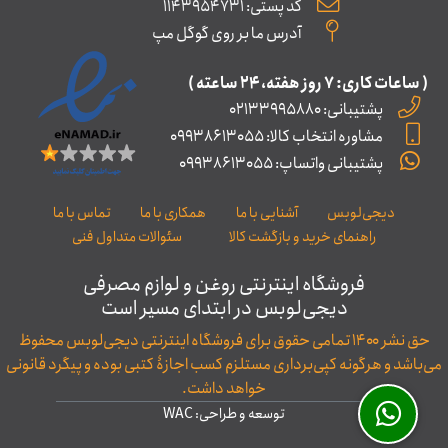
کد پستی: 1143954731
آدرس ما بر روی گوگل مپ
( ساعات کاری: ۷ روز ﻫﻔﺘﻪ، ۲۴ ﺳﺎﻋﺘﻪ )
پشتیبانی: 02133995880
مشاوره انتخاب کالا: 09938613055
پشتیبانی واتساپ: 09938613055
دیجی‌لوبس
آشنایی با ما
همکاری با ما
تماس با ما
راهنمای خرید و بازگشت کالا
سئوالات متداول فنی
فروشگاه اینترنتی روغن و لوازم مصرفی
دیجی‌لوبس در ابتدای مسیر است
حق نشر ۱۴۰۰ تمامی حقوق برای فروشگاه اینترنتی دیجی‌لوبس محفوظ
می‌باشد و هرگونه کپی‌برداری مستلزم کسب اجازۀ کتبی بوده و پیگرد قانونی
خواهد داشت.
توسعه و طراحی: WAC