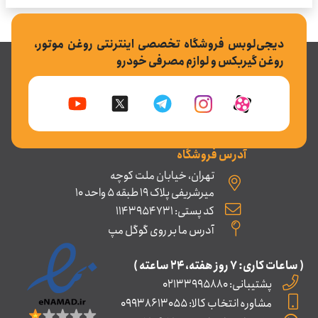
دیجی‌لوبس فروشگاه تخصصی اینترنتی روغن موتور،
روغن گیربکس و لوازم مصرفی خودرو
آدرس فروشگاه
تهران، خیابان ملت کوچه
میرشریفی پلاک 19 طبقه 5 واحد 10
کد پستی: 1143954731
آدرس ما بر روی گوگل مپ
( ساعات کاری: ۷ روز ﻫﻔﺘﻪ، ۲۴ ﺳﺎﻋﺘﻪ )
پشتیبانی: 02133995880
مشاوره انتخاب کالا: 09938613055