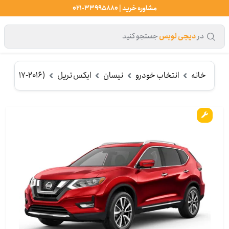
مشاوره خرید | 33995880-021
در
دیجی لوبس
جستجو کنید
خانه
انتخاب خودرو
نیسان
ایکس تریل
(2017-2016)