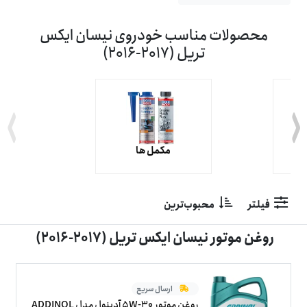
محصولات مناسب خودروی نیسان ایکس
تریل (2017-2016)
ت
مکمل ها
فیلتر
محبوب‌ترین
روغن موتور نیسان ایکس تریل (2017-2016)
ارسال سریع
روغن موتور 5W-30 آدینول مدل ADDINOL