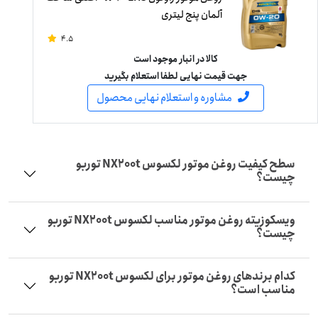
آلمان پنج لیتری
4.5
کالا در انبار موجود است
جهت قیمت نهایی لطفا استعلام بگیرید
مشاوره و استعلام نهایی محصول
سطح کیفیت روغن موتور لکسوس NX200t توربو
چیست؟
ویسکوزیته روغن موتور مناسب لکسوس NX200t توربو
چیست؟
کدام برندهای روغن موتور برای لکسوس NX200t توربو
مناسب است؟