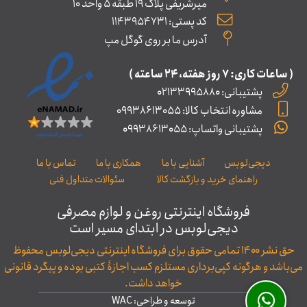
میرشریفی پلاک 19 طبقه 5 واحد 10
کد پستی: 1143954731
آدرس ما بر روی گوگل مپ
( ساعات کاری: ۷ روز ﻫﻔﺘﻪ، ۲۴ ﺳﺎﻋﺘﻪ )
پشتیبانی: 02133995880
مشاوره انتخاب کالا: 09938613055
پشتیبانی واتساپ: 09938613055
دیجی‌لوبس
آشنایی با ما
همکاری با ما
تماس با ما
راهنمای خرید و بازگشت کالا
سئوالات متداول فنی
فروشگاه اینترنتی روغن و لوازم مصرفی
دیجی‌لوبس در ابتدای مسیر است
حق نشر ۱۴۰۰ تمامی حقوق برای فروشگاه اینترنتی دیجی‌لوبس محفوظ
می‌باشد و هرگونه کپی‌برداری مستلزم کسب اجازۀ کتبی بوده و پیگرد قانونی
خواهد داشت.
توسعه و طراحی: WAC