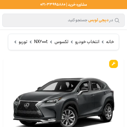
مشاوره خرید | 33995880-021
در
دیجی لوبس
جستجو کنید
خانه
انتخاب خودرو
لکسوس
NX200t
توربو
روغن م