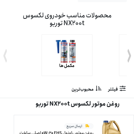
محصولات مناسب خودروی لکسوس
NX200t توربو
ت
مکمل ها
فیلتر
محبوب‌ترین
روغن موتور لکسوس NX200t توربو
ارسال سریع
روغن موتور راونول 0W-20 EHS اصلی ساخت