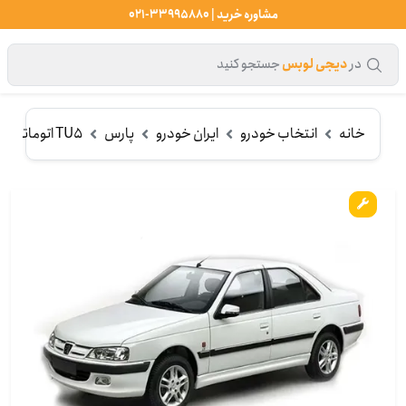
مشاوره خرید | 33995880-021
در
دیجی لوبس
جستجو کنید
خانه
انتخاب خودرو
ایران خودرو
پارس
TU5 اتوماتیک