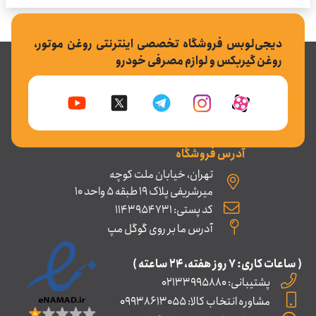
دیجی‌لوبس فروشگاه تخصصی اینترنتی روغن موتور،
روغن گیربکس و لوازم مصرفی خودرو
آدرس فروشگاه
تهران، خیابان ملت کوچه
میرشریفی پلاک 19 طبقه 5 واحد 10
کد پستی: 1143954731
آدرس ما بر روی گوگل مپ
( ساعات کاری: ۷ روز ﻫﻔﺘﻪ، ۲۴ ﺳﺎﻋﺘﻪ )
پشتیبانی: 02133995880
مشاوره انتخاب کالا: 09938613055