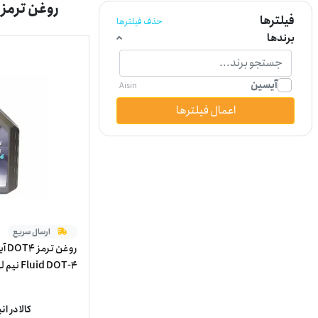
روغن ترمز 
فیلترها
حذف فیلترها
برندها
آیسین
Aisin
اعمال فیلترها
ارسال سریع
Fluid DOT-4 نیم لیتر
کالا در ا