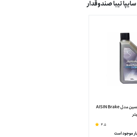
سایپا تیبا صندوقدار
روغن ترمز DOT4 آیسین مدل AISIN Brake
4.5
نبار موجود است