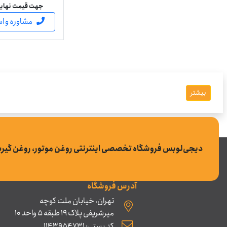
جهت قیمت نهایی 
مشاوره و ا
بیشتر
دیجی‌لوبس فروشگاه تخصصی اینترنتی روغن موتور، روغن گیر
آدرس فروشگاه
تهران، خیابان ملت کوچه
میرشریفی پلاک 19 طبقه 5 واحد 10
کد پستی: 1143954731