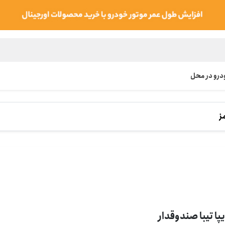
رو در محل
ز
پا تیبا صندوقدار