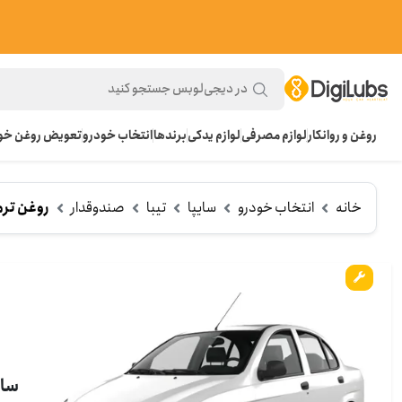
روغن و روانکار
لوازم مصرفی
لوازم یدکی
برندها
انتخاب خودرو
تعویض روغن خود
خانه
انتخاب خودرو
سایپا
تیبا
صندوقدار
روغن ترم
سای