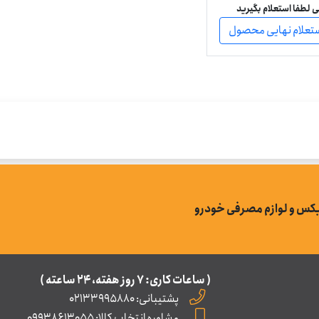
لطفا استعلام بگیرید
ستعلام نهایی محصول
بکس و لوازم مصرفی خودرو
( ساعات کاری: ۷ روز ﻫﻔﺘﻪ، ۲۴ ﺳﺎﻋﺘﻪ )
پشتیبانی: 02133995880
مشاوره انتخاب کالا: 09938613055