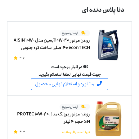
دنا پلاس دنده ای
ارسال سریع
روغن موتور 10W-40 آیسین مدل AISIN 10W-
40 econTECH اصلی ساخت کره جنوبی
چهار لیتر
4.7
کالا در انبار موجود است
جهت قیمت نهایی لطفا استعلام بگیرید
مشاوره و استعلام نهایی محصول
ارسال سریع
روغن موتور پروتک مدل PROTEC 10W-40
SN حجم 4 لیتر
تنها 1 عدد باقی مانده
4.3