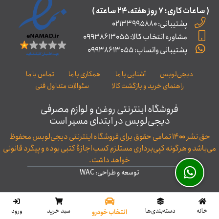
( ساعات کاری: ۷ روز ﻫﻔﺘﻪ، ۲۴ ﺳﺎﻋﺘﻪ )
پشتیبانی: 02133995880
مشاوره انتخاب کالا: 09938613055
پشتیبانی واتساپ: 09938613055
دیجی‌لوبس
آشنایی با ما
همکاری با ما
تماس با ما
راهنمای خرید و بازگشت کالا
سئوالات متداول فنی
فروشگاه اینترنتی روغن و لوازم مصرفی
دیجی‌لوبس در ابتدای مسیر است
حق نشر ۱۴۰۰ تمامی حقوق برای فروشگاه اینترنتی دیجی‌لوبس محفوظ
می‌باشد و هرگونه کپی‌برداری مستلزم کسب اجازۀ کتبی بوده و پیگرد قانونی
خواهد داشت.
توسعه و طراحی: WAC
خانه
‌دسته‌بندی‌ها
سبد خرید
ورود
انتخاب خودرو