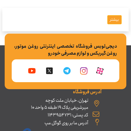
بیشتر
دیجی‌لوبس فروشگاه تخصصی اینترنتی روغن موتور،
روغن گیربکس و لوازم مصرفی خودرو
آدرس فروشگاه
تهران، خیابان ملت کوچه
میرشریفی پلاک 19 طبقه 5 واحد 10
کد پستی: 1143954731
آدرس ما بر روی گوگل مپ