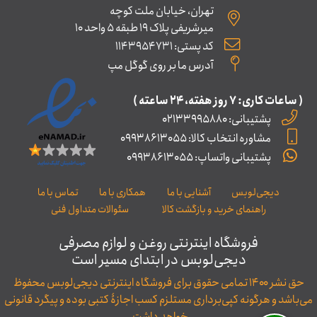
تهران، خیابان ملت کوچه
میرشریفی پلاک 19 طبقه 5 واحد 10
کد پستی: 1143954731
آدرس ما بر روی گوگل مپ
( ساعات کاری: ۷ روز ﻫﻔﺘﻪ، ۲۴ ﺳﺎﻋﺘﻪ )
پشتیبانی: 02133995880
مشاوره انتخاب کالا: 09938613055
پشتیبانی واتساپ: 09938613055
دیجی‌لوبس
آشنایی با ما
همکاری با ما
تماس با ما
راهنمای خرید و بازگشت کالا
سئوالات متداول فنی
فروشگاه اینترنتی روغن و لوازم مصرفی
دیجی‌لوبس در ابتدای مسیر است
حق نشر ۱۴۰۰ تمامی حقوق برای فروشگاه اینترنتی دیجی‌لوبس محفوظ
می‌باشد و هرگونه کپی‌برداری مستلزم کسب اجازۀ کتبی بوده و پیگرد قانونی
خواهد داشت.