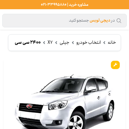
مشاوره خرید | 33995880-021
در
دیجی لوبس
جستجو کنید
خانه
انتخاب خودرو
جیلی
X7
2400 سی سی