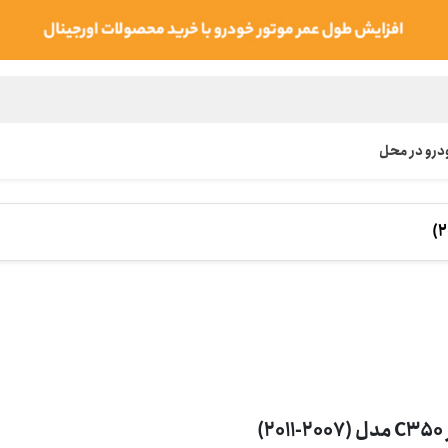
رو در محل
201)