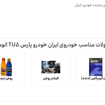
 سازنده خودرو : ايران
 مناسب خودروی ایران خودرو پارس TU5 اتوماتیک
 گیربکس (دنده)
فیلتر روغن
روغن ترمز