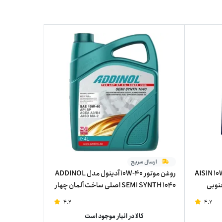
ارسال سریع
تور 10W-40 آیسین مدل AISIN 10W-
روغن موتور 10W-40 آدینول مدل ADDINOL
ه جنوبی
SEMI SYNTH 1040 اصلی ساخت آلمان چهار
لیتر
4.2
4.7
کالا در انبار موجود است