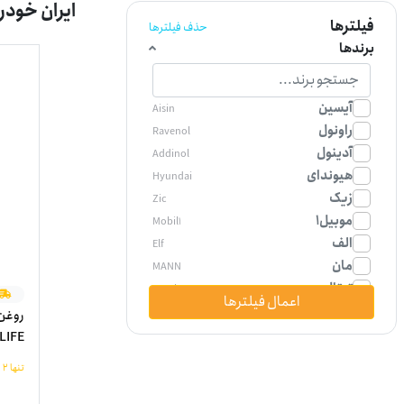
ایران خودرو پارس 
فیلترها
حذف فیلترها
برندها
آیسین
Aisin
راونول
Ravenol
آدینول
Addinol
هیوندای
Hyundai
زیک
Zic
موبیل1
Mobil1
الف
Elf
مان
MANN
توتال
Total
اعمال فیلترها
وایکو
Vaico
سرکان
SERKAN
LONGLIFE اصلی 
وینز
wynn's
تنها 2 عدد باقی مانده