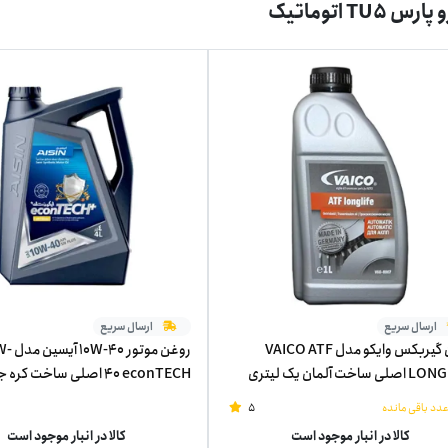
TU5 اتوماتیک
ارسال سریع
ارسال سریع
روغن گیربکس وایکو مدل VAICO ATF
روغن مو
ساخت آلمان یک لیتری
40 econTECH اصلی ساخت کر
چهار لیتر
5
کالا در انبار موجود است
کالا در انبار موجود است