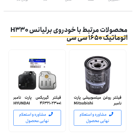
محصولات مرتبط با خودروی برلیانس H330
اتوماتیک 1650 سی سی
فيلتر روغن ميتسوبيشی پارت
فیلتر گیربکس پارت نامبر
نامبر Mitsubishi
HYUNDAI 46321-23001
MD360935 جنیون (اصلی)
جنیون (اصلی)
مشاوره و استعلام
مشاوره و استعلام
نهایی محصول
نهایی محصول