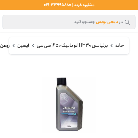
مشاوره خرید | 33995880-021
در
دیجی لوبس
جستجو کنید
خانه
برلیانس H330 اتوماتیک 1650 سی سی
آیسین
روغن ت