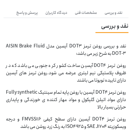
نقد و بررسی
مشخصات فنی
دیدگاه کاربران
پرسش و پاسخ
نقد و بررسی
نقد و بررسی روغن ترمز DOT3 آیسین مدل AISIN Brake Fluid
DOT-3 به شرح زیر می باشد:
روغن ترمز DOT4 آیسین ساخت کشور کره جنوبی می باشد که در
ظروف پلاستیکی نیم لیتری عرضه می شود.روغن ترمز های آیسین
دارای تاییده تویوتا می باشند
روغن ترمز DOT4 آیسین با روغن پایه تمام سینتیک Fully synthetic
دارای مواد اتیلن گلیکول و مواد مهار کننده ی خورندگی و پایداری
حرارتی بسیار بالا
روغن ترمز DOT4 آیسین دارای سطح کیفی FMVSS116 و درجه
ویسکوزیته SAE J1704 و ISO4925 به رنگ زرد روشن می باشد