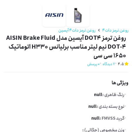
روغن ترمز دات4
روغن ترمز دات4 آیسین
روغن ترمز DOT4 آیسین مدل AISIN Brake Fluid
DOT-4 نیم لیتر مناسب برلیانس H330 اتوماتیک
1650 سی سی
4.5
7 دیدگاه
0 پرسش
ویژگی ها
رنگ ظاهری :
null
نوع بسته بندی :
null
گرید FMVSS :
null
وزن مخصوص (چگالی) :