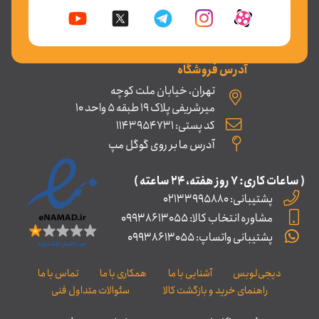
آدرس فروشگاه
تهران، خیابان ملت کوچه
میرشریفی پلاک 19 طبقه 5 واحد 10
کد پستی: 1143954731
آدرس ما بر روی گوگل مپ
( ساعات کاری: ۷ روز ﻫﻔﺘﻪ، ۲۴ ﺳﺎﻋﺘﻪ )
پشتیبانی: 02133995880
مشاوره انتخاب کالا: 09938613055
پشتیبانی واتساپ: 09938613055
دیجی‌لوبس
آشنایی با ما
همکاری با ما
تماس با ما
راهنمای خرید و بازگشت کالا
سئوالات متداول فنی