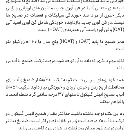
خوردگی مانند سیلیکات و فسفات استفاده می شد (ضد یخ با تکنولوژی
اسیدهای معدنی ) اما در فن آوری جدید ماشین های اروپایی و ژاپنی
دیگر خبری از مواد ضد خورندگی سیلیکات و فسفات در ضدیخ ها
نیست.در فن آوری جدید بازدارنده خوردگی شامل فن آوری اسید آلی
(OAT) و فن آوری اسید آلی هیبریدی (HOAT) است.
عمر ضدیخ با پایه (OAT) و (HOAT) پنج سال یا 240 هزار کیلومتر
است.
نکته مهم دیگری که باید به آن توجه شود درصد ترکیب ضدیخ با آب می
باشد
همه خودروهای بنزینی دست کم به ترکیب 50/50 از ضدیخ و آب برای
محافظت از یخ زدن وجوش آوردن و خوردگی نیاز دارند.ترکیب 50/50
آب با ضدیخ اتیلن گلیکول تا منهای 37 درجه سانتی گراد نقطه انجماد
را فراهم میکند
به این نکته توجه داشته باشید حداکثر مقدار ضدیخ اتیلن گلیکول در
ترکیب با آب 70 درصد است زیرا بر خلاف تصور اگر نسبت ضد یخ بیشتر
از این درصد شود میزان محافظت در هوای سرد کاهش می یابد