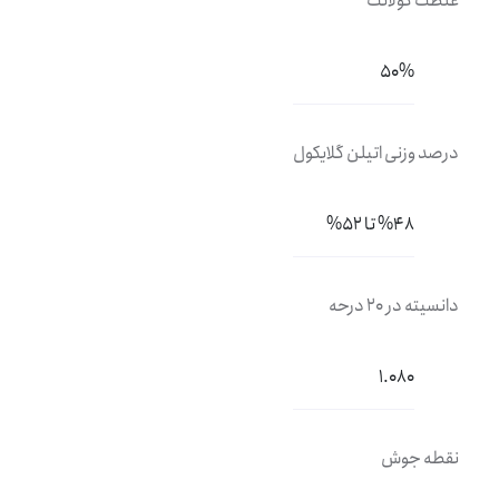
غلظت کولانت
50%
درصد وزنی اتیلن گلایکول
%48 تا 52%
دانسیته در 20 درحه
1.080
نقطه جوش