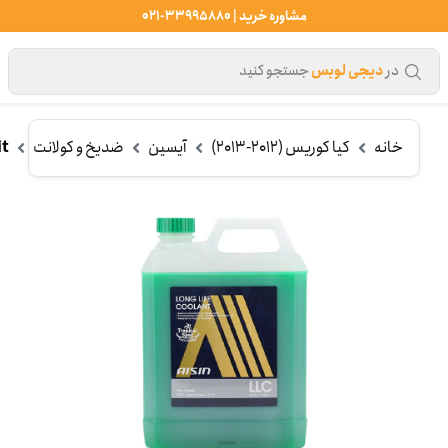
مشاوره خرید | 33995880-021
در
دیجی لوبس
جستجو کنید
خانه
کیا کوریس (2012-2013)
آیسین
ضدیخ و کولانت
it