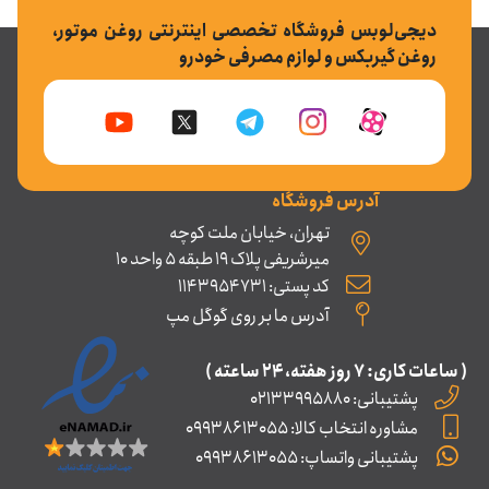
دیجی‌لوبس فروشگاه تخصصی اینترنتی روغن موتور،
روغن گیربکس و لوازم مصرفی خودرو
آدرس فروشگاه
تهران، خیابان ملت کوچه
میرشریفی پلاک 19 طبقه 5 واحد 10
کد پستی: 1143954731
آدرس ما بر روی گوگل مپ
( ساعات کاری: ۷ روز ﻫﻔﺘﻪ، ۲۴ ﺳﺎﻋﺘﻪ )
پشتیبانی: 02133995880
مشاوره انتخاب کالا: 09938613055
پشتیبانی واتساپ: 09938613055