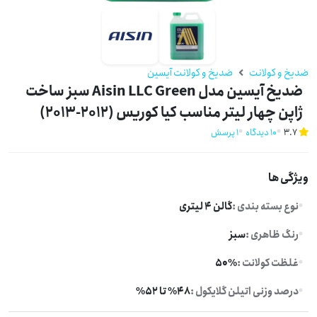
ضدیخ و کولانت
ضدیخ و کولانت آیسین
ضدیخ آیسین مدل Aisin LLC Green سبز ساخت
ژاپن چهار لیتر مناسب کیا کوریس (2012-2013)
3.7
10 دیدگاه
1 پرسش
ویژگی ها
نوع بسته بندی :
گالن 4 لیتری
رنگ ظاهری :
سبز
غلظت کولانت :
50%
درصد وزنی اتیلن گلایکول :
%48 تا 52%