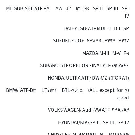
MITSUBISHI: ATF PA AW J2 J3 SK SP-II SP-III SP-
IV
DAIHATSU: ATF MULTI DIII-SP
SUZUKI: 5DO6 2384K 3314 3317
MAZDA:M-III M-V F-1
SUBARU: ATF OPEL ORGINAL ATF 09117046
(HONDA: ULTRA ATF/ DW-1/ Z-1 (FOR AT
(BMW: ATF-D3 LT71141 BTL-7045 (ALL except for 7
speed
VOLKS WAGEN/ Audi: VW ATF 162 A1/A2
HYUNDAI/KIA: SP-II SP-III SP-IV