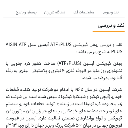
نقد و بررسی
مشخصات فنی
دیدگاه کاربران
پرسش و پاسخ
نقد و بررسی
نقد و بررسی روغن گیربکس ATF+PLUS آیسین مدل AISIN ATF
PLUS به شرح زیر می باشد:
روغن گیربکس آیسین (ATF+PLUS) ساخت کشور کره جنوبی با
تکنولوزی روز دنیا در ظروف فلزی 4 لیتری و پلاستیکی 1 لیتری به رنگ
آلبالویی عرضه می شود.
شرکت آیسین در سال 1965 با ادغام دو شرکت تولید کننده قطعات
خودرو (آیچی کوگیو و شینکاوا کوگیو) تاسیس شده است این شرکت که
زیر مجموعه گره تویوتا است در زمینه ی تولید قطعات خودرو سیستم
های ترمز حعبه دنده های خودکار پمپ های حرارتی روغن موتور روغن
گیربکس و انواع روانکارهای صنعتی فعالیت دارد. آیسین در فهرست
فورچون جهانی در میان 500 شرکت بزرگ و برتر جهان دارای رتبه 393 و