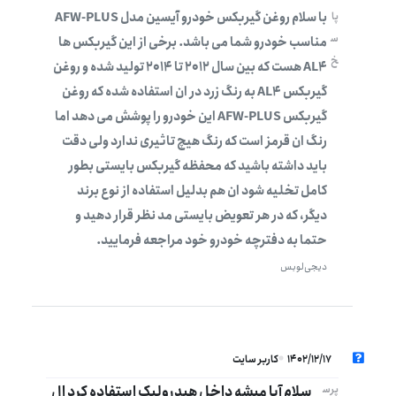
با سلام روغن گیربکس خودرو آیسین مدل AFW-PLUS
پا
س
مناسب خودرو شما می باشد. برخی از این گیربکس ها
خ
AL4 هست که بین سال 2012 تا 2014 تولید شده و روغن
گیربکس AL4 به رنگ زرد در ان استفاده شده که روغن
گیربکس AFW-PLUS این خودرو را پوشش می دهد اما
رنگ ان قرمز است که رنگ هیچ تاثیری ندارد ولی دقت
باید داشته باشید که محفظه گیربکس بایستی بطور
کامل تخلیه شود ان هم بدلیل استفاده از نوع برند
دیگر، که در هر تعویض بایستی مد نظر قرار دهید و
حتما به دفترچه خودرو خود مراجعه فرمایید.
دیجی‌لوبس
1402/12/17
کاربر سایت
سلام آیا میشه داخل هیدرولیک استفاده کرد ال
پرس