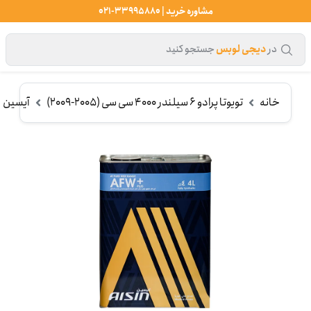
مشاوره خرید | 33995880-021
در
دیجی لوبس
جستجو کنید
خانه
تویوتا پرادو 6 سیلندر 4000 سی سی (2005-2009)
آیسین