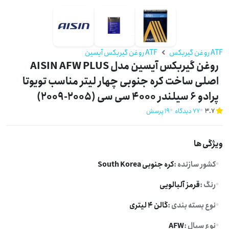
ATF روغن گیربکس
ATF روغن گیربکس آیسین
روغن گیربکس آیسین مدل AISIN AFW PLUS
اصلی ساخت کره جنوبی چهار لیتر مناسب تویوتا
پرادو 6 سیلندر 4000 سی سی (2005-2009)
3.7
77 دیدگاه
19 پرسش
ویژگی ها
کشور سازنده :
کره جنوبی South Korea
رنگ :
قرمز آلبالویی
نوع بسته بندی :
گالن 4 لیتری
نوع سیال :
AFW