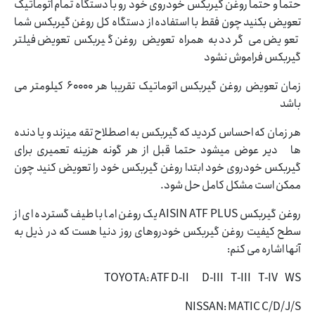
حتما و حتما روغن گیربکس خودروی خود رو با دستگاه تمام اتوماتیک
تعویض بکنید چون فقط با استفاده از دستگاه کل روغن گیربکس شما
تعویض می گردد به همراه تعویض روغن گیربکس تعویض فیلتر
گیربکس فراموش نشود
زمان تعویض روغن گیربکس اتوماتیک تقریبا هر 60000 کیلومتر می
باشد
هر زمان که احساس کردید که گیربکس به اصطلاح تقه میزند و یا دنده
ها دیر عوض میشود حتما قبل از هر گونه هزینه تعمیری برای
گیربکس خودروی خود ابتدا روغن گیربکس خود را تعویض کنید چون
ممکن است مشکل کامل حل شود.
روغن گیربکس AISIN ATF PLUS یک روغن اما با طیف گسترده ای از
سطح کیفیت روغن گیربکس خودروهای روز دنیا هست که در ذیل به
آنها اشاره می کنم:
TOYOTA: ATF D-II D-III T-III T-IV WS
NISSAN: MATIC C/D/J/S