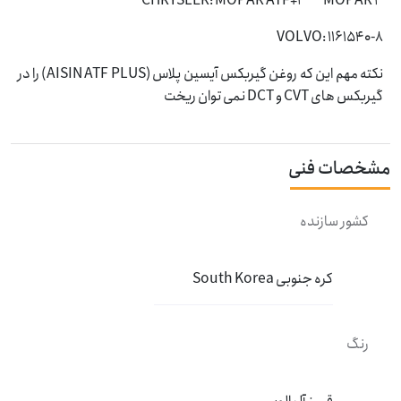
CHRYSLER: MOPAR ATF+3 MOPAR 4
VOLVO: 1161540-8
نکته مهم این که روغن گیربکس آیسین پلاس (AISIN ATF PLUS) را در
گیربکس های CVT و DCT نمی توان ریخت
مشخصات فنی
کشور سازنده
کره جنوبی South Korea
رنگ