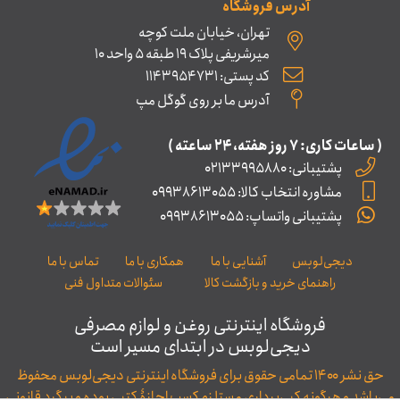
آدرس فروشگاه
تهران، خیابان ملت کوچه
میرشریفی پلاک 19 طبقه 5 واحد 10
کد پستی: 1143954731
آدرس ما بر روی گوگل مپ
( ساعات کاری: ۷ روز ﻫﻔﺘﻪ، ۲۴ ﺳﺎﻋﺘﻪ )
پشتیبانی: 02133995880
مشاوره انتخاب کالا: 09938613055
پشتیبانی واتساپ: 09938613055
دیجی‌لوبس
آشنایی با ما
همکاری با ما
تماس با ما
راهنمای خرید و بازگشت کالا
سئوالات متداول فنی
فروشگاه اینترنتی روغن و لوازم مصرفی
دیجی‌لوبس در ابتدای مسیر است
حق نشر ۱۴۰۰ تمامی حقوق برای فروشگاه اینترنتی دیجی‌لوبس محفوظ
می‌باشد و هرگونه کپی‌برداری مستلزم کسب اجازۀ کتبی بوده و پیگرد قانونی