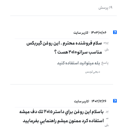
19 پرسش
1403/01/06
کاربر سایت
سلام فروشنده محترم . این روغن گیربکس
پرس
ش
مناسب سراتو ۲۰۱۰ هست ؟
بله میتوانید استفاده کنید
پاسخ
دیجی‌لوبس
1402/12/26
کاربر سایت
باسلام اين روغن براي داستر ٢٠١٥ تك دف ميشه
پر
س
استفاده كرد ممنون ميشم راهنمايي بفرماييد
ش