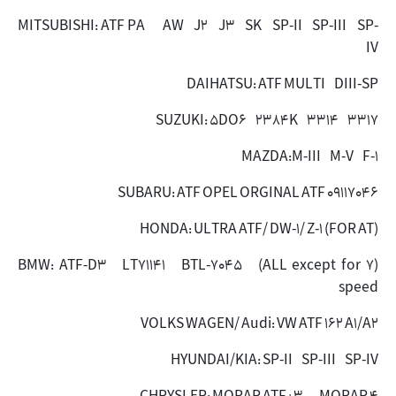
MITSUBISHI: ATF PA AW J2 J3 SK SP-II SP-III SP-
IV
DAIHATSU: ATF MULTI DIII-SP
SUZUKI: 5DO6 2384K 3314 3317
MAZDA:M-III M-V F-1
SUBARU: ATF OPEL ORGINAL ATF 09117046
(HONDA: ULTRA ATF/ DW-1/ Z-1 (FOR AT
(BMW: ATF-D3 LT71141 BTL-7045 (ALL except for 7
speed
VOLKS WAGEN/ Audi: VW ATF 162 A1/A2
HYUNDAI/KIA: SP-II SP-III SP-IV