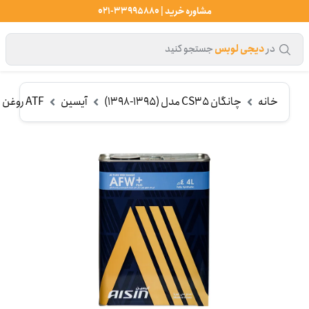
مشاوره خرید | 33995880-021
در
دیجی لوبس
جستجو کنید
خانه
چانگان CS35 مدل (1395-1398)
آیسین
ATF روغن گیربکس