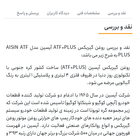
نقد و بررسی
مشخصات فنی
دیدگاه کاربران
پرسش و پاسخ
نقد و بررسی
نقد و بررسی روغن گیربکس ATF+PLUS آیسین مدل AISIN ATF
PLUS به شرح زیر می باشد:
روغن گیربکس آیسین (ATF+PLUS) ساخت کشور کره جنوبی با
تکنولوزی روز دنیا در ظروف فلزی 4 لیتری و پلاستیکی 1 لیتری به رنگ
آلبالویی عرضه می شود.
شرکت آیسین در سال 1965 با ادغام دو شرکت تولید کننده قطعات
خودرو (آیچی کوگیو و شینکاوا کوگیو) تاسیس شده است این شرکت که
زیر مجموعه گره تویوتا است در زمینه ی تولید قطعات خودرو سیستم
های ترمز حعبه دنده های خودکار پمپ های حرارتی روغن موتور روغن
گیربکس و انواع روانکارهای صنعتی فعالیت دارد. آیسین در فهرست
فورچون جهانی در میان 500 شرکت بزرگ و برتر جهان دارای رتبه 393 و