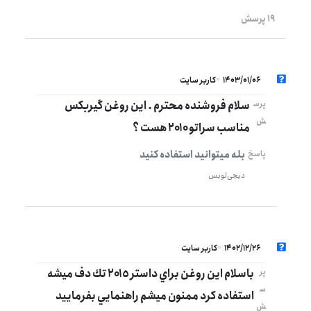
19 پرسش
1403/01/06
کاربر سایت
سلام فروشنده محترم . این روغن گیربکس
پرس
ش
مناسب سراتو ۲۰۱۰ هست ؟
بله میتوانید استفاده کنید
پاسخ
دیجی‌لوبس
1402/12/26
کاربر سایت
باسلام اين روغن براي داستر ٢٠١٥ تك دف ميشه
پر
س
استفاده كرد ممنون ميشم راهنمايي بفرماييد
ش