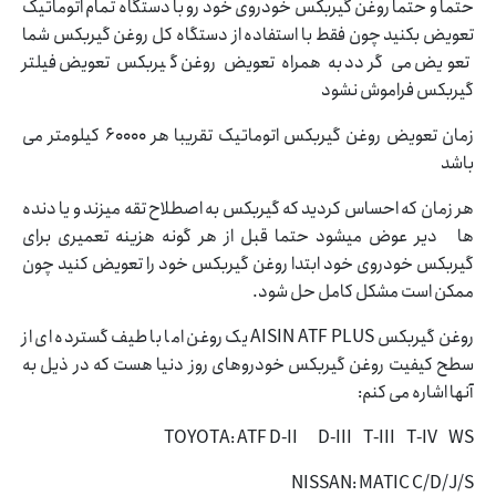
حتما و حتما روغن گیربکس خودروی خود رو با دستگاه تمام اتوماتیک
تعویض بکنید چون فقط با استفاده از دستگاه کل روغن گیربکس شما
تعویض می گردد به همراه تعویض روغن گیربکس تعویض فیلتر
گیربکس فراموش نشود
زمان تعویض روغن گیربکس اتوماتیک تقریبا هر 60000 کیلومتر می
باشد
هر زمان که احساس کردید که گیربکس به اصطلاح تقه میزند و یا دنده
ها دیر عوض میشود حتما قبل از هر گونه هزینه تعمیری برای
گیربکس خودروی خود ابتدا روغن گیربکس خود را تعویض کنید چون
ممکن است مشکل کامل حل شود.
روغن گیربکس AISIN ATF PLUS یک روغن اما با طیف گسترده ای از
سطح کیفیت روغن گیربکس خودروهای روز دنیا هست که در ذیل به
آنها اشاره می کنم:
TOYOTA: ATF D-II D-III T-III T-IV WS
NISSAN: MATIC C/D/J/S