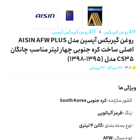
ATF روغن گیربکس
ATF روغن گیربکس آیسین
روغن گیربکس آیسین مدل AISIN AFW PLUS
اصلی ساخت کره جنوبی چهار لیتر مناسب چانگان
CS35 مدل (1395-1398)
3.7
77 دیدگاه
19 پرسش
ویژگی ها
کشور سازنده :
کره جنوبی South Korea
رنگ :
قرمز آلبالویی
نوع بسته بندی :
گالن 4 لیتری
نوع سیال :
AFW