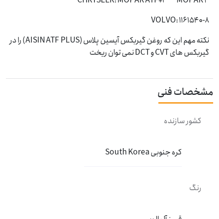
CHRYSLER: MOPAR ATF+3 MOPAR 4
VOLVO: 1161540-8
نکته مهم این که روغن گیربکس آیسین پلاس (AISIN ATF PLUS) را در
گیربکس های CVT و DCT نمی توان ریخت
مشخصات فنی
کشور سازنده
کره جنوبی South Korea
رنگ