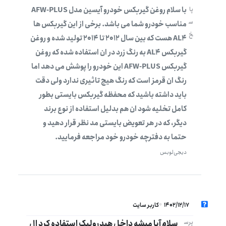
با سلام روغن گیربکس خودرو آیسین مدل AFW-PLUS
پا
س
مناسب خودرو شما می باشد. برخی از این گیربکس ها
خ
AL4 هست که بین سال 2012 تا 2014 تولید شده و روغن
گیربکس AL4 به رنگ زرد در ان استفاده شده که روغن
گیربکس AFW-PLUS این خودرو را پوشش می دهد اما
رنگ ان قرمز است که رنگ هیچ تاثیری ندارد ولی دقت
باید داشته باشید که محفظه گیربکس بایستی بطور
کامل تخلیه شود ان هم بدلیل استفاده از نوع برند
دیگر، که در هر تعویض بایستی مد نظر قرار دهید و
حتما به دفترچه خودرو خود مراجعه فرمایید.
دیجی‌لوبس
1402/12/17
کاربر سایت
سلام آیا میشه داخل هیدرولیک استفاده کرد ال
پرس