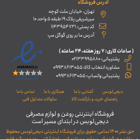
آدرس فروشگاه
تهران، خیابان ملت کوچه
میرشریفی پلاک 19 طبقه 5 واحد 10
کد پستی: 1143954731
آدرس ما بر روی گوگل مپ
( ساعات کاری: ۷ روز ﻫﻔﺘﻪ، ۲۴ ﺳﺎﻋﺘﻪ )
پشتیبانی: 02133995880
مشاوره انتخاب کالا: 09938613055
پشتیبانی واتساپ: 09938613055
دیجی‌لوبس
آشنایی با ما
همکاری با ما
تماس با ما
راهنمای خرید و بازگشت کالا
سئوالات متداول فنی
فروشگاه اینترنتی روغن و لوازم مصرفی
دیجی‌لوبس در ابتدای مسیر است
حق نشر ۱۴۰۰ تمامی حقوق برای فروشگاه اینترنتی دیجی‌لوبس محفوظ
می‌باشد و هرگونه کپی‌برداری مستلزم کسب اجازۀ کتبی بوده و پیگرد قانونی