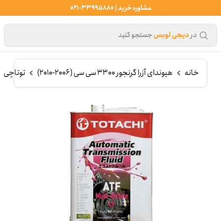
مشاوره خرید | 33995880-021
در
دیجی لوبس
جستجو کنید
خانه
هیوندای آزرا گرنجور 3300 سی سی (2006-2010)
توتاچی