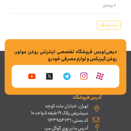
0 پرسش
ثبت دیدگاه
دیجی‌لوبس فروشگاه تخصصی اینترنتی روغن موتور،
روغن گیربکس و لوازم مصرفی خودرو
آدرس فروشگاه
تهران، خیابان ملت کوچه
میرشریفی پلاک 19 طبقه 5 واحد 10
کد پستی: 1143954731
آدرس ما بر روی گوگل مپ