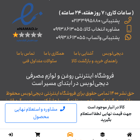
( ساعات کاری: ۷ روز ﻫﻔﺘﻪ، ۲۴ ﺳﺎﻋﺘﻪ )
پشتیبانی: 02133995880
مشاوره انتخاب کالا: 09938613055
پشتیبانی واتساپ: 09938613055
دیجی‌لوبس
آشنایی با ما
همکاری با ما
تماس با ما
راهنمای خرید و بازگشت کالا
سئوالات متداول فنی
فروشگاه اینترنتی روغن و لوازم مصرفی
دیجی‌لوبس در ابتدای مسیر است
حق نشر ۱۴۰۰ تمامی حقوق برای فروشگاه اینترنتی دیجی‌لوبس محفوظ
می‌باشد و هرگونه کپی‌برداری مستلزم کسب اجازۀ کتبی بوده و پیگرد قانونی
کالا در انبار موجود است
خواهد داشت.
مشاوره و استعلام نهایی
جهت قیمت نهایی لطفا استعلام
توسعه و طراحی: WAC
محصول
بگیرید