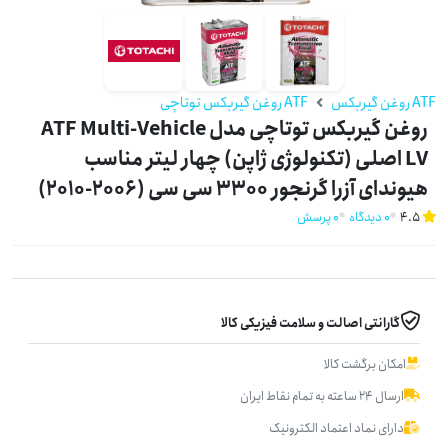
ATF روغن گیربکس
ATF روغن گیربکس توتاچی
روغن گیربکس توتاچی مدل ATF Multi-Vehicle
LV اصلی (تکنولوژی ژاپن) چهار لیتر مناسب
هیوندای آزرا گرنجور 3300 سی سی (2006-2010)
4.5
0 دیدگاه
0 پرسش
گارانتی اصالت و سلامت فیزیکی کالا
امکان برگشت کالا
ارسال ۲۴ ساعته به تمام نقاط ایران
دارای نماد اعتماد الکترونیک