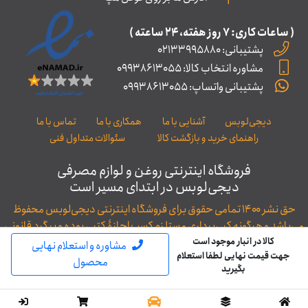
( ساعات کاری: ۷ روز ﻫﻔﺘﻪ، ۲۴ ﺳﺎﻋﺘﻪ )
پشتیبانی: 02133995880
مشاوره انتخاب کالا: 09938613055
پشتیبانی واتساپ: 09938613055
دیجی‌لوبس
آشنایی با ما
همکاری با ما
تماس با ما
راهنمای خرید و بازگشت کالا
سئوالات متداول فنی
فروشگاه اینترنتی روغن و لوازم مصرفی
دیجی‌لوبس در ابتدای مسیر است
حق نشر ۱۴۰۰ تمامی حقوق برای فروشگاه اینترنتی دیجی‌لوبس محفوظ
می‌باشد و هرگونه کپی‌برداری مستلزم کسب اجازۀ کتبی بوده و پیگرد قانونی
خواهد داشت.
کالا در انبار موجود است
مشاوره و استعلام نهایی
جهت قیمت نهایی لطفا استعلام
توسعه و طراحی: WAC
محصول
بگیرید