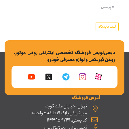
0 پرسش
ثبت دیدگاه
دیجی‌لوبس فروشگاه تخصصی اینترنتی روغن موتور،
روغن گیربکس و لوازم مصرفی خودرو
آدرس فروشگاه
تهران، خیابان ملت کوچه
میرشریفی پلاک 19 طبقه 5 واحد 10
کد پستی: 1143954731
آدرس ما بر روی گوگل مپ