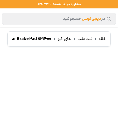
مشاوره خرید | 33995880-021
در
دیجی لوبس
جستجو کنید
خانه
لنت عقب
های-کیو
I-Q Rear Brake Pad SP1400