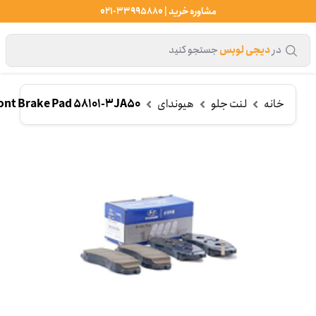
مشاوره خرید | 33995880-021
در
دیجی لوبس
جستجو کنید
خانه
لنت جلو
هیوندای
nt Brake Pad 58101-3JA50