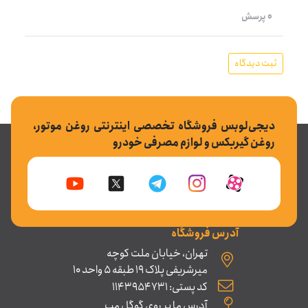
0 پرسش
ثبت دیدگاه
دیجی‌لوبس فروشگاه تخصصی اینترنتی روغن موتور،
روغن گیربکس و لوازم مصرفی خودرو
آدرس فروشگاه
تهران، خیابان ملت کوچه
میرشریفی پلاک 19 طبقه 5 واحد 10
کد پستی: 1143954731
آدرس ما بر روی گوگل مپ