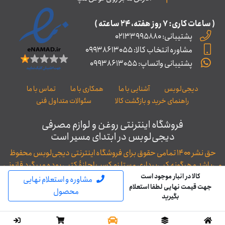
( ساعات کاری: ۷ روز ﻫﻔﺘﻪ، ۲۴ ﺳﺎﻋﺘﻪ )
پشتیبانی: 02133995880
مشاوره انتخاب کالا: 09938613055
پشتیبانی واتساپ: 09938613055
دیجی‌لوبس
آشنایی با ما
همکاری با ما
تماس با ما
راهنمای خرید و بازگشت کالا
سئوالات متداول فنی
فروشگاه اینترنتی روغن و لوازم مصرفی
دیجی‌لوبس در ابتدای مسیر است
حق نشر ۱۴۰۰ تمامی حقوق برای فروشگاه اینترنتی دیجی‌لوبس محفوظ
می‌باشد و هرگونه کپی‌برداری مستلزم کسب اجازۀ کتبی بوده و پیگرد قانونی
خواهد داشت.
کالا در انبار موجود است
مشاوره و استعلام نهایی
جهت قیمت نهایی لطفا استعلام
توسعه و طراحی: WAC
محصول
بگیرید