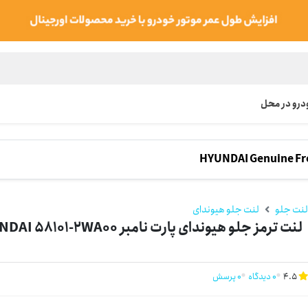
رو در محل
HYUNDAI Genuine Fro
نت جلو
لنت جلو هیوندای
لنت ترمز جلو هیوندای پارت نامبر HYUNDAI 58101-2WA00 جنیون (اصلی)
4.5
0 دیدگاه
0 پرسش