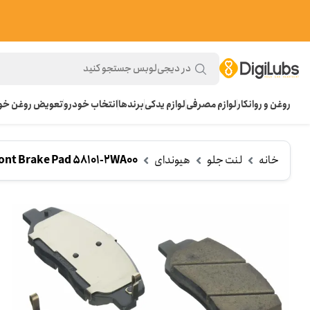
روغن و روانکار
لوازم مصرفی
لوازم یدکی
برندها
انتخاب خودرو
تعویض روغن خود
خانه
لنت جلو
هیوندای
nt Brake Pad 58101-2WA00
ل