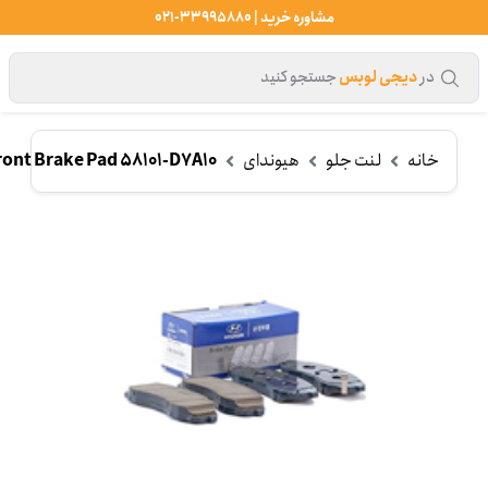
مشاوره خرید | 33995880-021
در
دیجی لوبس
جستجو کنید
خانه
لنت جلو
هیوندای
ont Brake Pad 58101-D7A10