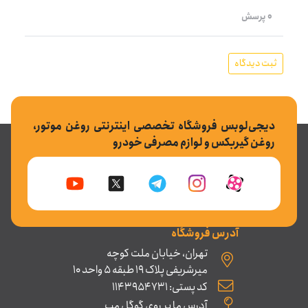
0 پرسش
ثبت دیدگاه
دیجی‌لوبس فروشگاه تخصصی اینترنتی روغن موتور،
روغن گیربکس و لوازم مصرفی خودرو
آدرس فروشگاه
تهران، خیابان ملت کوچه
میرشریفی پلاک 19 طبقه 5 واحد 10
کد پستی: 1143954731
آدرس ما بر روی گوگل مپ