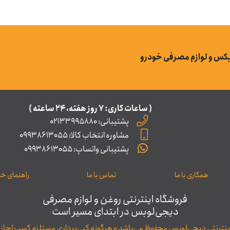
بکس و لوازم مصرفی خودرو
( ساعات کاری: ۷ روز ﻫﻔﺘﻪ، ۲۴ ﺳﺎﻋﺘﻪ )
پشتیبانی: 02133995880
مشاوره انتخاب کالا: 09938613055
پشتیبانی واتساپ: 09938613055
همکاری با ما
تماس با ما
راهنمای خری
فروشگاه اینترنتی روغن و لوازم مصرفی
دیجی‌لوبس در ابتدای مسیر است