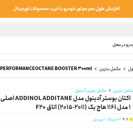
رو در محل
ول
مکمل بنزین
H PERFORMANCEOCTANE BOOSTER 300ml
کمل بنزین
مکمل بنزین آدینول
1 مدل 116i هاچ بک (2011-2015) اتاق F20
4.6
6 دیدگاه
1 پرسش