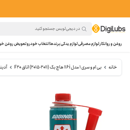
روغن و روانکار
لوازم مصرفی
لوازم یدکی
برندها
انتخاب خودرو
تعویض روغن خود
خانه
بی ام و سری 1 مدل 116i هاچ بک (2011-2015) اتاق F20
آدین
م