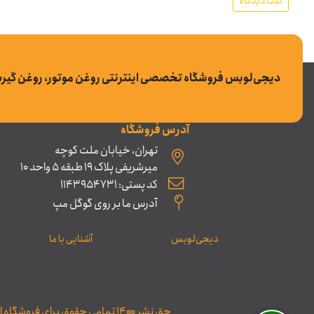
ثبت دیدگاه
دیجی‌لوبس فروشگاه تخصصی اینترنتی روغن موتور، روغن گیر
آدرس فروشگاه
تهران، خیابان ملت کوچه
میرشریفی پلاک 19 طبقه 5 واحد 10
کد پستی: 1143954731
آدرس ما بر روی گوگل مپ
دیجی‌لوبس
آشنایی با ما
حق نشر ۱۴۰۰ تمامی حقوق برای فروشگاه اینترنتی دیجی‌لوبس محفوظ می‌باشد و هرگونه کپی‌برداری مستلزم کسب اجازۀ کتبی بوده و پیگرد قانونی خواهد داشت.