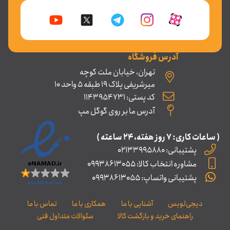
آدرس فروشگاه
تهران، خیابان ملت کوچه
میرشریفی پلاک 19 طبقه 5 واحد 10
کد پستی: 1143954731
آدرس ما بر روی گوگل مپ
( ساعات کاری: ۷ روز ﻫﻔﺘﻪ، ۲۴ ﺳﺎﻋﺘﻪ )
پشتیبانی: 02133995880
مشاوره انتخاب کالا: 09938613055
پشتیبانی واتساپ: 09938613055
دیجی‌لوبس
آشنایی با ما
همکاری با ما
تماس با ما
راهنمای خرید و بازگشت کالا
سئوالات متداول فنی