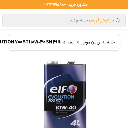
مشاوره خرید | 33995880-021
در
دیجی لوبس
جستجو کنید
خانه
روغن موتور
الف
TION 700 STI 10W-40 SN 4lit