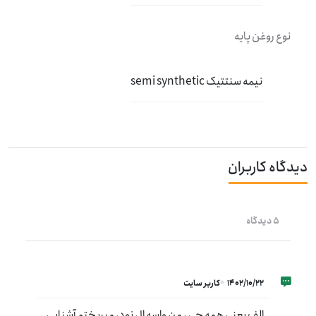
نوع روغن پایه
نیمه سنتتیک semi synthetic
دیدگاه کاربران
5 دیدگاه
1402/10/22
کاربر سایت
الف یعنی همه چی ، من واسه ال نود، میریختم آشنایی