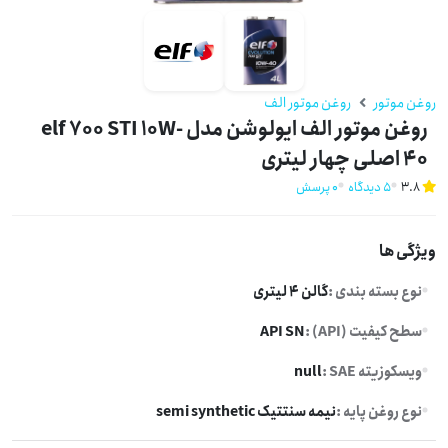
روغن موتور
روغن موتور الف
روغن موتور الف ایولوشن مدل elf 700 STI 10W-
40 اصلی چهار لیتری
3.8
5 دیدگاه
0 پرسش
ویژگی ها
نوع بسته بندی :
گالن 4 لیتری
سطح کیفیت (API) :
API SN
ویسکوزیته SAE :
null
نوع روغن پایه :
نیمه سنتتیک semi synthetic