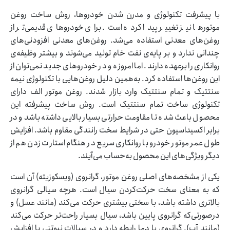
با پیشرفت تکنولوژی و مدرن شدن خودروها، روش ساخت روغن
موتورها نیز تغییر پیدا کرده است. برای خودروهای قدیمی‌تر از
روغن‌های معدنی استفاده می‌شد. روغن‌های معدنی افزودنی‌های
چندانی ندارد و بر پایه‌ی نفت خام تولید می‌شوند و بیشتر وظیفه‌ی
روانکاری را برعهده دارند. اما امروزه و در خودروهای جدید نمی‌توان از
این روغن‌ها استفاده کرد. به‌همین دلیل روغن‌هایی با تکنولوژی نیمه
سنتتیک و تمام سنتتیک وارد بازار شدند. روغن موتور الف دارای
تکنولوژی ساخت تمام سنتتیک است. روش ساخت پیشرفته این
محصول باعث شده تا مقاومت حرارتی بسیار بالایی داشته باشد و در
برابر اکسیداسیون حتی در شرایط سخت رانندگی مقاوم باشد. افزایش
طول عمر موتور خودرو با روانکاری سریع در هنگام استارت زدن هم از
دیگر ویژگی‌های این محصول به‌حساب می‌آیند.
یکی از مشخصه‌های اصلی روغن موتور، گرانروی (ویسکوزیته) آن است
که به معنای سخت حرکت‌کردن سیال است. هرچه سیالی گرانروی
بالاتری داشته باشد، با سختی بیشتری حرکت می‌کند (مانند عسل) و
درصورتی‌که گرانروی پایین باشد، سیال بسیار راحت‌تر حرکت می‌کند
(مانند آب). گرانروی با دما رابطه دارد و در سیالات نیوتنی با افزایش