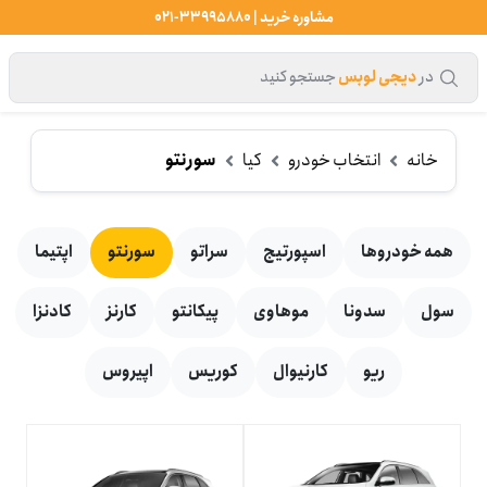
مشاوره خرید | 33995880-021
در
دیجی لوبس
جستجو کنید
خانه
انتخاب خودرو
کیا
سورنتو
همه خودروها
اسپورتیج
سراتو
سورنتو
اپتیما
سول
سدونا
موهاوی
پیکانتو
کارنز
کادنزا
ریو
کارنیوال
کوریس
اپیروس