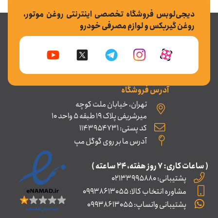
دیجی‌لوبس فروشگاه تخصصی اینترنتی روغن موتور،
روغن گیربکس و لوازم مصرفی خودرو
آدرس فروشگاه
تهران، خیابان ملت کوچه
میرشریفی پلاک 19 طبقه 5 واحد 10
کد پستی: 1143954731
آدرس ما بر روی گوگل مپ
( ساعات کاری: ۷ روز ﻫﻔﺘﻪ، ۲۴ ﺳﺎﻋﺘﻪ )
پشتیبانی: 02133995880
مشاوره انتخاب کالا: 09938613055
پشتیبانی واتساپ: 09938613055