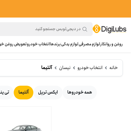
روغن و روانکار
لوازم مصرفی
لوازم یدکی
برندها
انتخاب خودرو
تعویض روغن خود
خانه
انتخاب خودرو
نیسان
آلتیما
همه خودروها
ایکس تریل
آلتیما
تی ینا