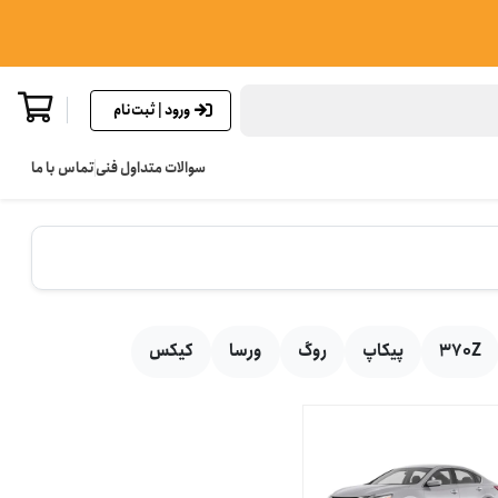
ورود | ثبت‌نام
سوالات متداول فنی
تماس با ما
370Z
پیکاپ
روگ
ورسا
کیکس