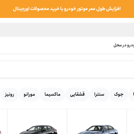
رو در محل
جوک
سنترا
قشقایی
ماکسیما
مورانو
رونیز