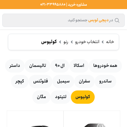
مشاوره خرید | 33995880-021
در
دیجی لوبس
جستجو کنید
خانه
انتخاب خودرو
رنو
کولیوس
همه خودروها
اسکالا
ال 90
تالیسمان
داستر
ساندرو
سفران
سیمبل
فلوئنس
کپچر
کولیوس
لتیتود
مگان