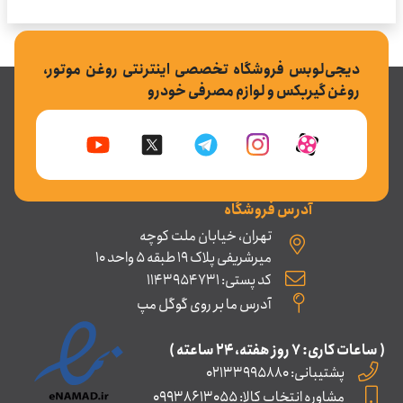
دیجی‌لوبس فروشگاه تخصصی اینترنتی روغن موتور،
روغن گیربکس و لوازم مصرفی خودرو
آدرس فروشگاه
تهران، خیابان ملت کوچه
میرشریفی پلاک 19 طبقه 5 واحد 10
کد پستی: 1143954731
آدرس ما بر روی گوگل مپ
( ساعات کاری: ۷ روز ﻫﻔﺘﻪ، ۲۴ ﺳﺎﻋﺘﻪ )
پشتیبانی: 02133995880
مشاوره انتخاب کالا: 09938613055